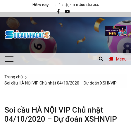
Bỏ
Hôm nay
CHỦ NHẬT, 9TH THÁNG TÁM 2026
qua
nội
dung
Soi
Cập nhật dàn đề mỗi ngày
Cầu
Nhà
Menu
Cái
Trang chủ
Soi cầu HÀ NỘI VIP Chủ nhật 04/10/2020 – Dự đoán XSHNVIP
Soi cầu HÀ NỘI VIP Chủ nhật
04/10/2020 – Dự đoán XSHNVIP