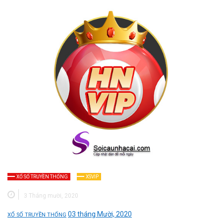
XỔ SỐ TRUYỀN THỐNG
XSVIP
3 Tháng mười, 2020
03 tháng Mười, 2020
XỔ SỐ TRUYỀN THỐNG