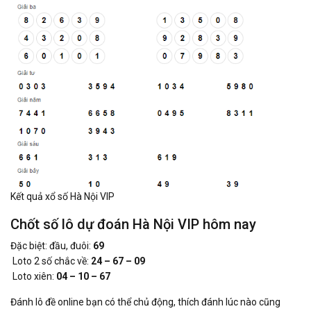
Kết quả xổ số Hà Nội VIP
Chốt số lô dự đoán Hà Nội VIP hôm nay
Đặc biệt: đầu, đuôi:
69
Loto 2 số chắc về:
24 – 67 – 09
Loto xiên:
04 – 10 – 67
Đánh lô đề online bạn có thể chủ động, thích đánh lúc nào cũng