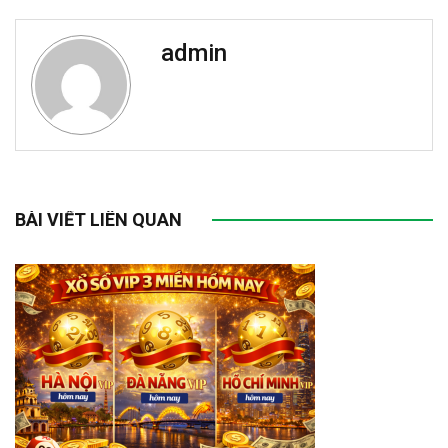
admin
BÀI VIẾT LIÊN QUAN