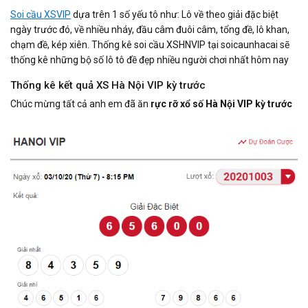
Soi cầu XSVIP
dựa trên 1 số yếu tô như: Lô về theo giải đặc biệt
ngày trước đó, về nhiều nháy, đầu câm đuôi câm, tổng đề, lô khan,
chạm đề, kép xiên. Thống kê soi cầu XSHNVIP tại soicaunhacai sẽ
thống kê những bộ số lô tô đề đẹp nhiều người chơi nhất hôm nay
Thống kê kết quả XS Hà Nội VIP kỳ trước
Chúc mừng tất cả anh em đã ăn
rực rỡ xổ số Hà Nội VIP kỳ trước