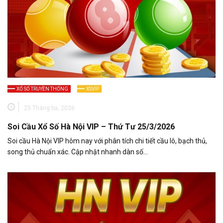
XỔ SỐ TRUYỀN THỐNG
XSVIP
25 Tháng ba, 2026
Soi Cầu Xổ Số Hà Nội VIP – Thứ Tư 25/3/2026
Soi cầu Hà Nội VIP hôm nay với phân tích chi tiết cầu lô, bạch thủ,
song thủ chuẩn xác. Cập nhật nhanh dàn số…