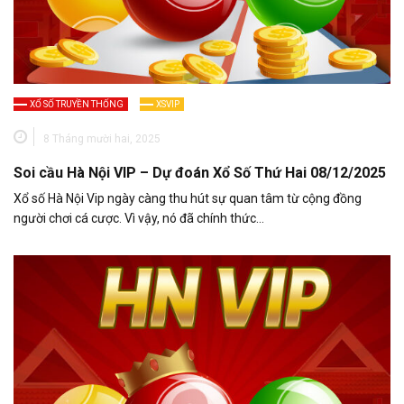
XỔ SỐ TRUYỀN THỐNG
XSVIP
8 Tháng mười hai, 2025
Soi cầu Hà Nội VIP – Dự đoán Xổ Số Thứ Hai 08/12/2025
Xổ số Hà Nội Vip ngày càng thu hút sự quan tâm từ cộng đồng
người chơi cá cược. Vì vậy, nó đã chính thức…