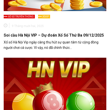
XỔ SỐ TRUYỀN THỐNG
XSVIP
9 Tháng mười hai, 2025
Soi cầu Hà Nội VIP – Dự đoán Xổ Số Thứ Ba 09/12/2025
Xổ số Hà Nội Vip ngày càng thu hút sự quan tâm từ cộng đồng
người chơi cá cược. Vì vậy, nó đã chính thức…