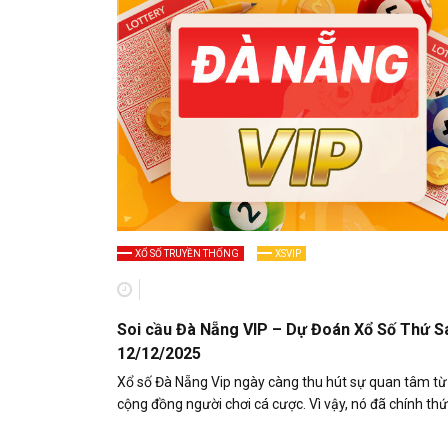
XỔ SỐ TRUYỀN THỐNG
XSVIP
Soi cầu Đà Nẵng VIP – Dự Đoán Xổ Số Thứ S
12/12/2025
Xổ số Đà Nẵng Vip ngày càng thu hút sự quan tâm từ
cộng đồng người chơi cá cược. Vì vậy, nó đã chính th