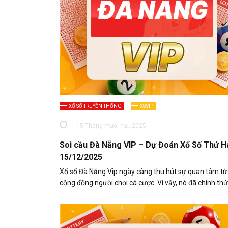
XỔ SỐ TRUYỀN THỐNG
XSVIP
15 Tháng mười hai, 2025
Soi cầu Đà Nẵng VIP – Dự Đoán Xổ Số Thứ H
15/12/2025
Xổ số Đà Nẵng Vip ngày càng thu hút sự quan tâm từ
cộng đồng người chơi cá cược. Vì vậy, nó đã chính th