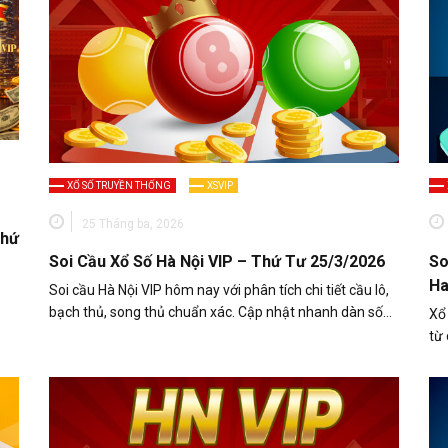
XỔ SỐ TRUYỀN THỐNG
XSVIP
25 Tháng ba, 2026
Thứ
Soi Cầu Xổ Số Hà Nội VIP – Thứ Tư 25/3/2026
So
Ha
Soi cầu Hà Nội VIP hôm nay với phân tích chi tiết cầu lô,
bạch thủ, song thủ chuẩn xác. Cập nhật nhanh dàn số…
Xổ
từ 