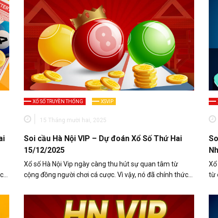
XỔ SỐ TRUYỀN THỐNG
XSVIP
15 Tháng mười hai, 2025
ai
Soi cầu Hà Nội VIP – Dự đoán Xổ Số Thứ Hai
So
15/12/2025
Nh
Xổ số Hà Nội Vip ngày càng thu hút sự quan tâm từ
Xổ
ức…
cộng đồng người chơi cá cược. Vì vậy, nó đã chính thức…
từ 