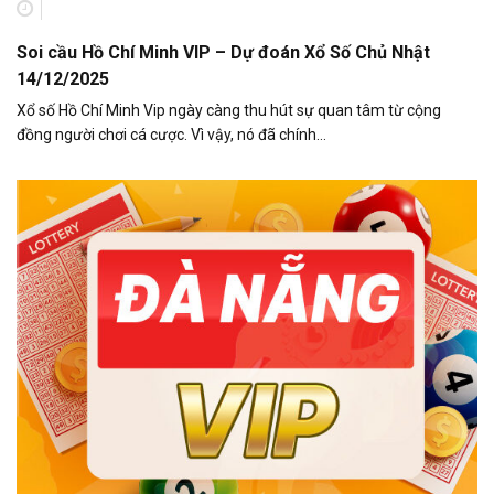
Soi cầu Hồ Chí Minh VIP – Dự đoán Xổ Số Chủ Nhật
14/12/2025
Xổ số Hồ Chí Minh Vip ngày càng thu hút sự quan tâm từ cộng
đồng người chơi cá cược. Vì vậy, nó đã chính…