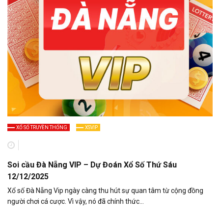
XỔ SỐ TRUYỀN THỐNG
XSVIP
Soi cầu Đà Nẵng VIP – Dự Đoán Xổ Số Thứ Sáu
12/12/2025
Xổ số Đà Nẵng Vip ngày càng thu hút sự quan tâm từ cộng đồng
người chơi cá cược. Vì vậy, nó đã chính thức…