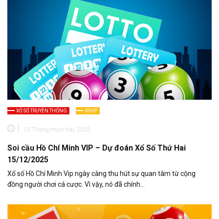
XỔ SỐ TRUYỀN THỐNG
XSVIP
15 Tháng mười hai, 2025
Soi cầu Hồ Chí Minh VIP – Dự đoán Xổ Số Thứ Hai
15/12/2025
Xổ số Hồ Chí Minh Vip ngày càng thu hút sự quan tâm từ cộng
đồng người chơi cá cược. Vì vậy, nó đã chính…