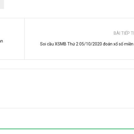
BÀI TIẾP 
án
Soi cầu XSMB Thứ 2 05/10/2020 đoán xổ số miền