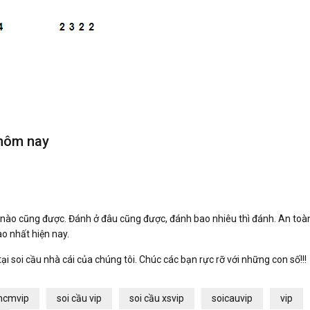
 hôm nay
c nào cũng được. Đánh ở đâu cũng được, đánh bao nhiêu thì đánh. An toà
cao nhất hiện nay.
tại soi cầu nhà cái của chúng tôi. Chúc các bạn rực rỡ với những con số!!!
hcmvip
soi cầu vip
soi cầu xsvip
soicauvip
vip