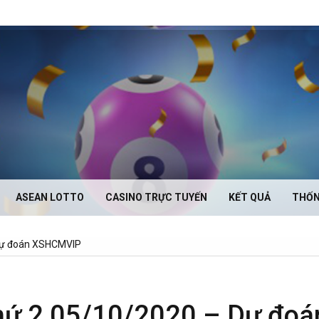
Soi
Cầu
Nhà
ASEAN LOTTO
CASINO TRỰC TUYẾN
KẾT QUẢ
THỐN
Cái
 Dự đoán XSHCMVIP
hứ 2 05/10/2020 – Dự đoá