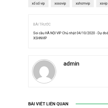
xổ số vip
xosovip
xshcmvip
xsvip
BÀI TRƯỚC
Soi cầu HÀ NỘI VIP Chủ nhật 04/10/2020 - Dự đo
XSHNVIP
admin
BÀI VIẾT LIÊN QUAN