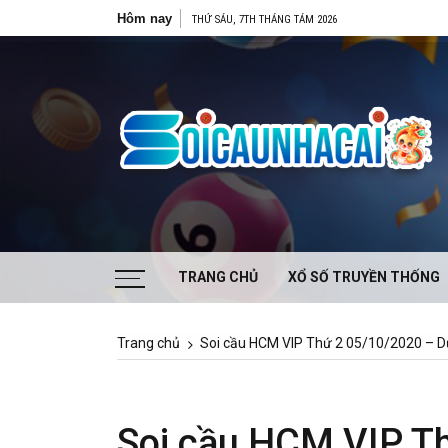
Bỏ
Hôm nay
THỨ SÁU, 7TH THÁNG TÁM 2026
qua
nội
dung
Cập nhật dàn đề mỗi ngày
TRANG CHỦ
XỔ SỐ TRUYỀN THỐNG
Trang chủ
Soi cầu HCM VIP Thứ 2 05/10/2020 –
Soi cầu HCM VIP T