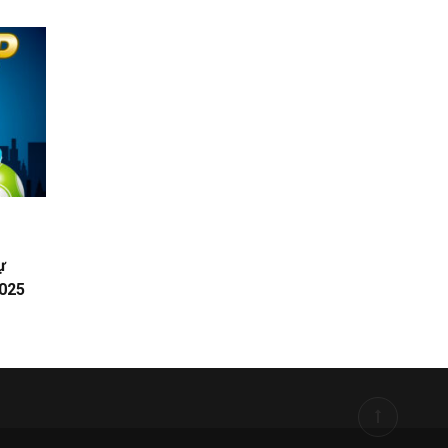
ự
2025