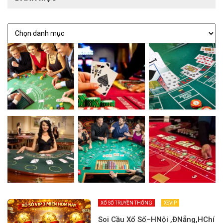
Danh
mục
XỔ SỐ TRUYỀN THỐNG
XSVIP
Soi Cầu Xổ Số–HNội ,ĐNẵng,HChí