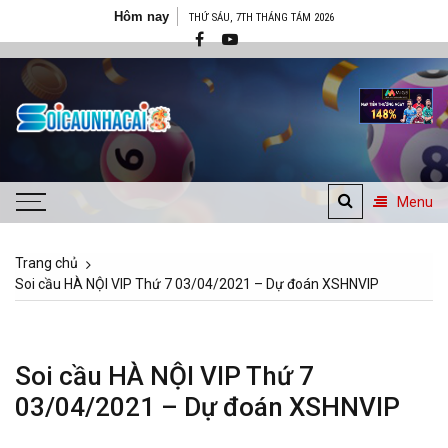
Bỏ
Hôm nay
THỨ SÁU, 7TH THÁNG TÁM 2026
qua
nội
dung
Soi
Cập nhật dàn đề mỗi ngày
Cầu
Nhà
Menu
Cái
Trang chủ
Soi cầu HÀ NỘI VIP Thứ 7 03/04/2021 – Dự đoán XSHNVIP
Soi cầu HÀ NỘI VIP Thứ 7
03/04/2021 – Dự đoán XSHNVIP