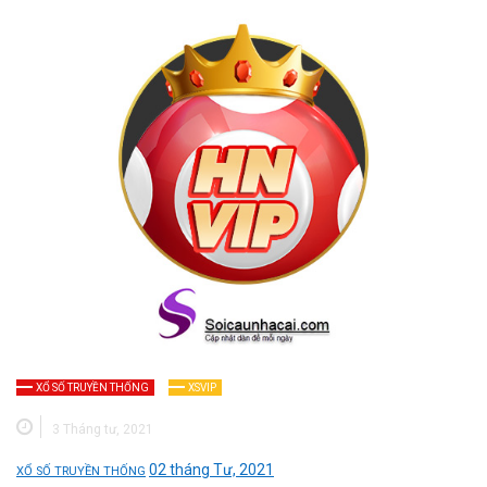
XỔ SỐ TRUYỀN THỐNG
XSVIP
3 Tháng tư, 2021
02 tháng Tư, 2021
XỔ SỐ TRUYỀN THỐNG