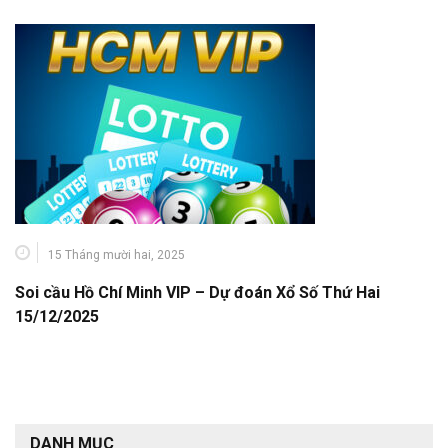
15 Tháng mười hai, 2025
Soi cầu Hồ Chí Minh VIP – Dự đoán Xổ Số Thứ Hai
15/12/2025
DANH MỤC