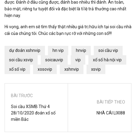
được. Đánh ở đâu cũng được, đánh bao nhiêu thì đánh. An toàn,
bảo mật, riêng tư tuyệt đối và đặc biệt là tỉ lệ trả thưởng cao nhất
hiện nay.
Hi vọng, anh em sẽ tìm thấy thật nhiều giá trị hữu ích tại soi cầu nhà
cái của chúng tôi. Chúc các bạn rực rỡ với những con số!!!
dự đoán xshnvip
hn vip
hnvip
soi cầu vip
soi cầu xsvip
soicauvip
vip
xổ số hà nội vip
xổ số vip
xosovip
xshnvip
xsvip
BÀI TRƯỚC
BÀI TIẾP THEO
Soi cầu XSMB Thứ 4
28/10/2020 đoán xổ số
NHÀ CÁI LIXI88
miền Bắc