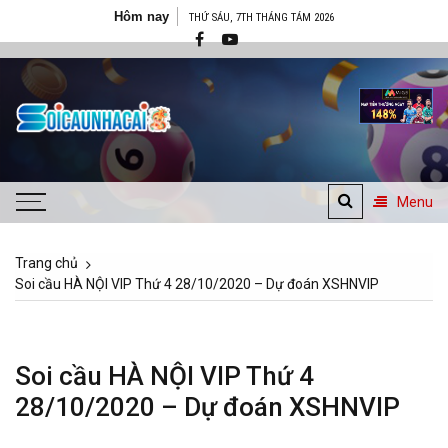
Bỏ
Hôm nay
THỨ SÁU, 7TH THÁNG TÁM 2026
qua
nội
dung
Soi
Cập nhật dàn đề mỗi ngày
Cầu
Nhà
Menu
Cái
Trang chủ
Soi cầu HÀ NỘI VIP Thứ 4 28/10/2020 – Dự đoán XSHNVIP
Soi cầu HÀ NỘI VIP Thứ 4
28/10/2020 – Dự đoán XSHNVIP