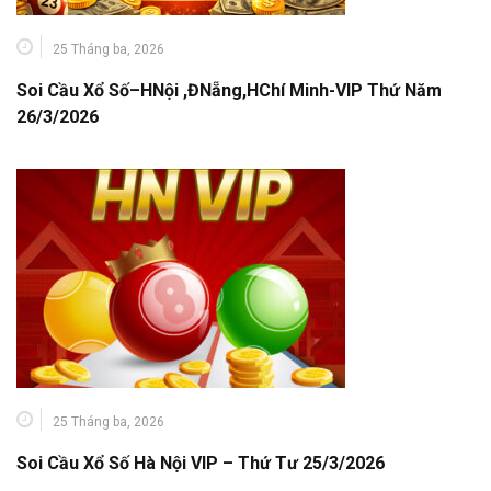
25 Tháng ba, 2026
Soi Cầu Xổ Số–HNội ,ĐNẵng,HChí Minh-VIP Thứ Năm
26/3/2026
25 Tháng ba, 2026
Soi Cầu Xổ Số Hà Nội VIP – Thứ Tư 25/3/2026