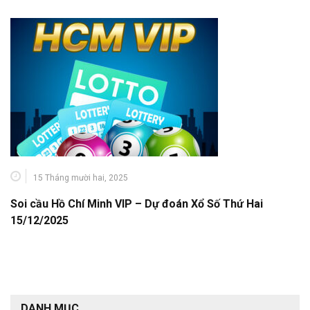
15 Tháng mười hai, 2025
Soi cầu Hồ Chí Minh VIP – Dự đoán Xổ Số Thứ Hai
15/12/2025
DANH MỤC