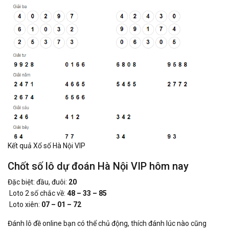
Kết quả Xổ số Hà Nội VIP
Chốt số lô dự đoán Hà Nội VIP hôm nay
Đặc biệt: đầu, đuôi:
20
Loto 2 số chắc về:
48 – 33 – 85
Loto xiên:
07 – 01 – 72
Đánh lô đề online bạn có thể chủ động, thích đánh lúc nào cũng