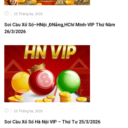
25 Tháng ba, 2026
Soi Cầu Xổ Số–HNội ,ĐNẵng,HChí Minh-VIP Thứ Năm
26/3/2026
25 Tháng ba, 2026
Soi Cầu Xổ Số Hà Nội VIP – Thứ Tư 25/3/2026