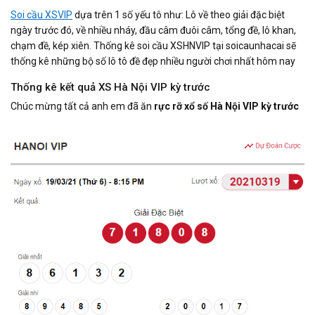
Soi cầu XSVIP
dựa trên 1 số yếu tô như: Lô về theo giải đặc biệt
ngày trước đó, về nhiều nháy, đầu câm đuôi câm, tổng đề, lô khan,
chạm đề, kép xiên. Thống kê soi cầu XSHNVIP tại soicaunhacai sẽ
thống kê những bộ số lô tô đề đẹp nhiều người chơi nhất hôm nay
Thống kê kết quả XS Hà Nội VIP kỳ trước
Chúc mừng tất cả anh em đã ăn
rực rỡ xổ số Hà Nội VIP kỳ trước