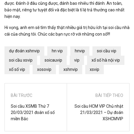
được. Đánh ở đâu cũng được, đánh bao nhiêu thì đánh. An toàn,
bảo mật, riêng tư tuyệt đối và đặc biệt là tỉ lệ trả thưởng cao nhất
hiện nay.
Hi vọng, anh em sẽ tìm thấy thật nhiều giá trị hữu ích tại soi cầu nhà
cái của chúng tôi. Chúc các bạn rực rỡ với những con số!!!
dự đoán xshnvip
hn vip
hnvip
soi cầu vip
soi cầu xsvip
soicauvip
vip
xổ số hà nội vip
xổ số vip
xosovip
xshnvip
xsvip
BÀI TRƯỚC
BÀI TIẾP THEO
Soi cầu XSMB Thứ 7
Soi cầu HCM VIP Chủ nhật
20/03/2021 đoán xổ số
21/03/2021 – Dự đoán
miền Bắc
XSHCMVIP