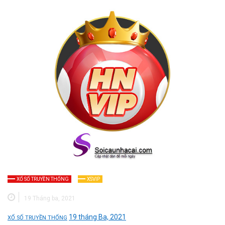
XỔ SỐ TRUYỀN THỐNG
XSVIP
19 Tháng ba, 2021
19 tháng Ba, 2021
XỔ SỐ TRUYỀN THỐNG