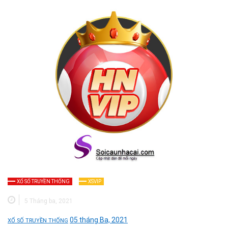
XỔ SỐ TRUYỀN THỐNG
XSVIP
5 Tháng ba, 2021
05 tháng Ba, 2021
XỔ SỐ TRUYỀN THỐNG