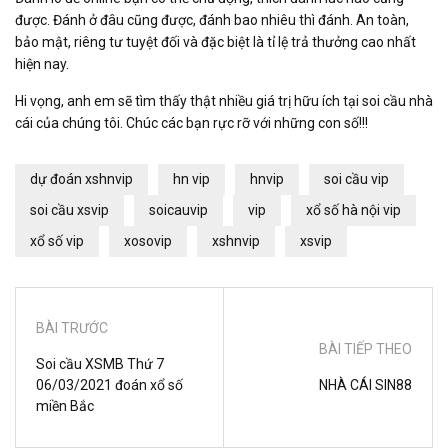
được. Đánh ở đâu cũng được, đánh bao nhiêu thì đánh. An toàn,
bảo mật, riêng tư tuyệt đối và đặc biệt là tỉ lệ trả thưởng cao nhất
hiện nay.
Hi vọng, anh em sẽ tìm thấy thật nhiều giá trị hữu ích tại soi cầu nhà
cái của chúng tôi. Chúc các bạn rực rỡ với những con số!!!
dự đoán xshnvip
hn vip
hnvip
soi cầu vip
soi cầu xsvip
soicauvip
vip
xổ số hà nội vip
xổ số vip
xosovip
xshnvip
xsvip
BÀI TRƯỚC
BÀI TIẾP THEO
Soi cầu XSMB Thứ 7
06/03/2021 đoán xổ số
NHÀ CÁI SIN88
miền Bắc