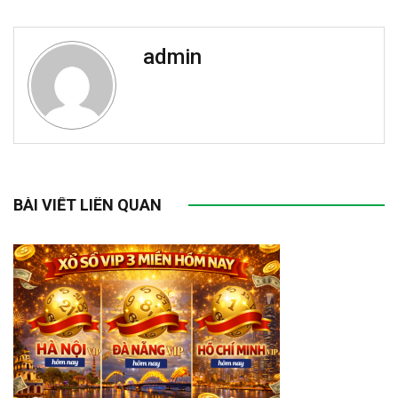
admin
BÀI VIẾT LIÊN QUAN