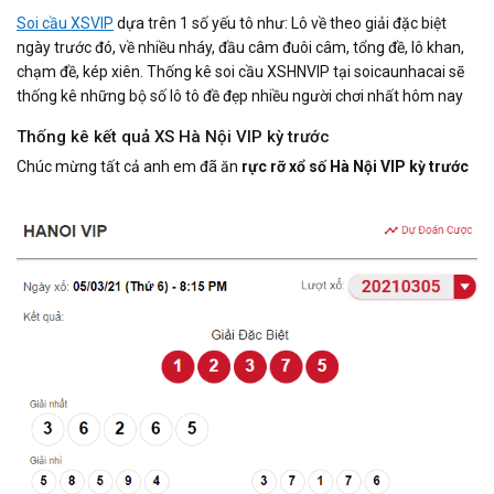
Soi cầu XSVIP
dựa trên 1 số yếu tô như: Lô về theo giải đặc biệt
ngày trước đó, về nhiều nháy, đầu câm đuôi câm, tổng đề, lô khan,
chạm đề, kép xiên. Thống kê soi cầu XSHNVIP tại soicaunhacai sẽ
thống kê những bộ số lô tô đề đẹp nhiều người chơi nhất hôm nay
Thống kê kết quả XS Hà Nội VIP kỳ trước
Chúc mừng tất cả anh em đã ăn
rực rỡ xổ số Hà Nội VIP kỳ trước