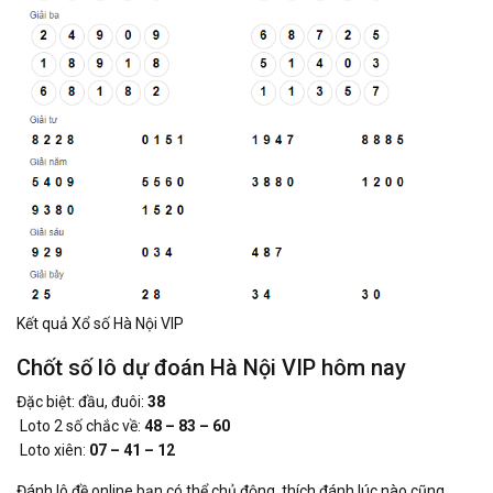
Kết quả Xổ số Hà Nội VIP
Chốt số lô dự đoán Hà Nội VIP hôm nay
Đặc biệt: đầu, đuôi:
38
Loto 2 số chắc về:
48 – 83 – 60
Loto xiên:
07 – 41 – 12
Đánh lô đề online bạn có thể chủ động, thích đánh lúc nào cũng