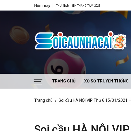
Bỏ
Hôm nay
THỨ NĂM, 6TH THÁNG TÁM 2026
qua
nội
dung
Cập nhật dàn đề mỗi ngày
TRANG CHỦ
XỔ SỐ TRUYỀN THỐNG
Trang chủ
Soi cầu HÀ NỘI VIP Thứ 6 15/01/2021 
Soi cầu HÀ NỘI VI