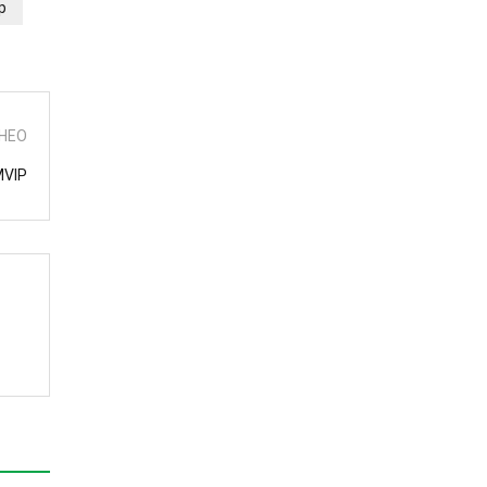
ip
THEO
MVIP