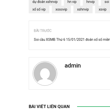
dự đoán xshnvip
hn vip
hnvip
soi
xổ số vip
xosovip
xshnvip
xsvip
BÀI TRƯỚC
Soi cầu XSMB Thứ 6 15/01/2021 đoán xổ số miề
admin
BÀI VIẾT LIÊN QUAN