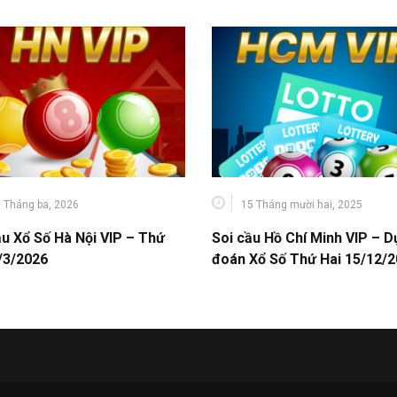
 Tháng ba, 2026
15 Tháng mười hai, 2025
ầu Xổ Số Hà Nội VIP – Thứ
Soi cầu Hồ Chí Minh VIP – D
/3/2026
đoán Xổ Số Thứ Hai 15/12/