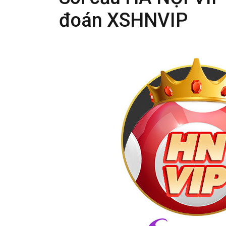
đoán XSHNVIP