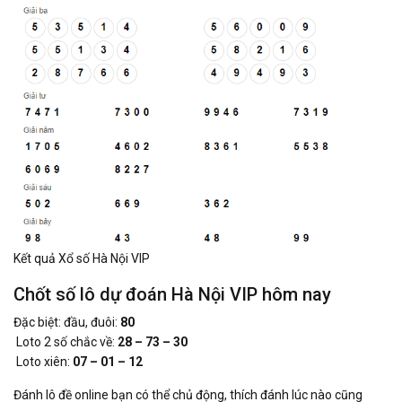
Kết quả Xổ số Hà Nội VIP
Chốt số lô dự đoán Hà Nội VIP hôm nay
Đặc biệt: đầu, đuôi:
80
Loto 2 số chắc về:
28 – 73 – 30
Loto xiên:
07 – 01 – 12
Đánh lô đề online bạn có thể chủ động, thích đánh lúc nào cũng