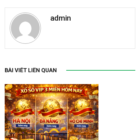
admin
BÀI VIẾT LIÊN QUAN