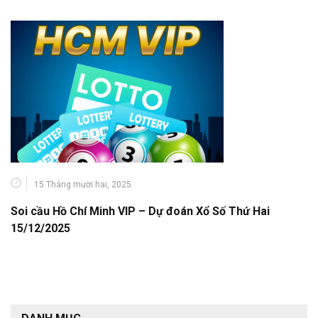
15 Tháng mười hai, 2025
Soi cầu Hồ Chí Minh VIP – Dự đoán Xổ Số Thứ Hai
15/12/2025