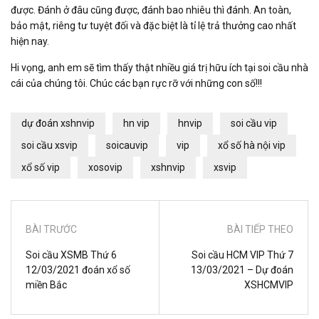
được. Đánh ở đâu cũng được, đánh bao nhiêu thì đánh. An toàn,
bảo mật, riêng tư tuyệt đối và đặc biệt là tỉ lệ trả thưởng cao nhất
hiện nay.
Hi vọng, anh em sẽ tìm thấy thật nhiều giá trị hữu ích tại soi cầu nhà
cái của chúng tôi. Chúc các bạn rực rỡ với những con số!!!
dự đoán xshnvip
hn vip
hnvip
soi cầu vip
soi cầu xsvip
soicauvip
vip
xổ số hà nội vip
xổ số vip
xosovip
xshnvip
xsvip
BÀI TRƯỚC
BÀI TIẾP THEO
Soi cầu XSMB Thứ 6
Soi cầu HCM VIP Thứ 7
12/03/2021 đoán xổ số
13/03/2021 – Dự đoán
miền Bắc
XSHCMVIP