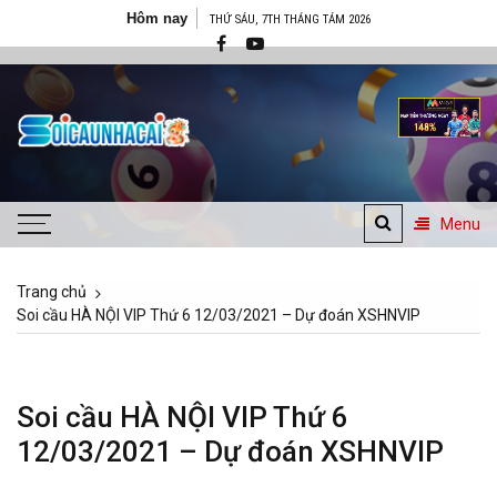
Bỏ
Hôm nay
THỨ SÁU, 7TH THÁNG TÁM 2026
qua
nội
dung
Soi
Cập nhật dàn đề mỗi ngày
Cầu
Nhà
Menu
Cái
Trang chủ
Soi cầu HÀ NỘI VIP Thứ 6 12/03/2021 – Dự đoán XSHNVIP
Soi cầu HÀ NỘI VIP Thứ 6
12/03/2021 – Dự đoán XSHNVIP