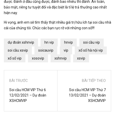
được. Đánh ở đâu cũng được, đánh bao nhiêu thì đánh. An toàn,
bảo mật, riêng tư tuyệt đối và đặc biệt là tỉ lệ trả thưởng cao nhất
hiện nay.
Hi vọng, anh em sẽ tìm thấy thật nhiều giá trị hữu ích tại soi cầu nhà
cái của chúng tôi. Chúc các bạn rực rỡ với những con số!!!
dự đoán xshnvip
hn vip
hnvip
soi cầu vip
soi cầu xsvip
soicauvip
vip
xổ số hà nội vip
xổ số vip
xosovip
xshnvip
xsvip
BÀI TRƯỚC
BÀI TIẾP THEO
Soi cầu HCM VIP Thứ 6
Soi cầu HCM VIP Thứ 7
12/02/2021 – Dự đoán
13/02/2021 – Dự đoán
XSHCMVIP
XSHCMVIP