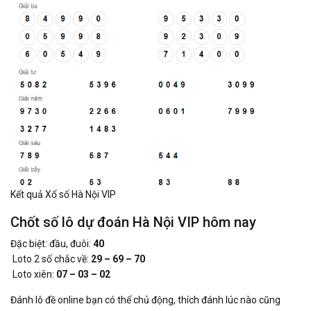
Kết quả Xổ số Hà Nội VIP
Chốt số lô dự đoán Hà Nội VIP hôm nay
Đặc biệt: đầu, đuôi:
40
Loto 2 số chắc về:
29 – 69 – 70
Loto xiên:
07 – 03 – 02
Đánh lô đề online bạn có thể chủ động, thích đánh lúc nào cũng