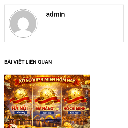
admin
BÀI VIẾT LIÊN QUAN