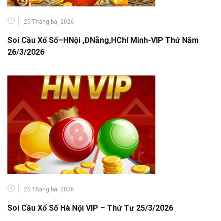
25 Tháng ba, 2026
Soi Cầu Xổ Số–HNội ,ĐNẵng,HChí Minh-VIP Thứ Năm
26/3/2026
25 Tháng ba, 2026
Soi Cầu Xổ Số Hà Nội VIP – Thứ Tư 25/3/2026