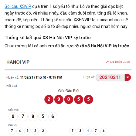
Soi cầu XSVIP
dựa trên 1 số yếu tô như: Lô về theo giải đặc biệt
ngày trước đó, về nhiều nháy, đầu câm đuôi câm, tổng đề, lô khan,
chạm đề, kép xiên. Thống kê soi cầu XSHNVIP tại soicaunhacai sẽ
thống kê những bộ số lô tô đề đẹp nhiều người chơi nhất hôm nay
Thống kê kết quả XS Hà Nội VIP kỳ trước
Chúc mừng tất cả anh em đã ăn
rực rỡ xổ số Hà Nội VIP kỳ trước