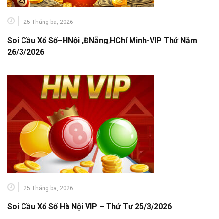
25 Tháng ba, 2026
Soi Cầu Xổ Số–HNội ,ĐNẵng,HChí Minh-VIP Thứ Năm
26/3/2026
25 Tháng ba, 2026
Soi Cầu Xổ Số Hà Nội VIP – Thứ Tư 25/3/2026