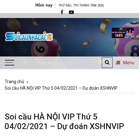
Bỏ
Hôm nay
THỨ SÁU, 7TH THÁNG TÁM 2026
qua
nội
dung
Soi
Cập nhật dàn đề mỗi ngày
Cầu
Nhà
Menu
Cái
Trang chủ
Soi cầu HÀ NỘI VIP Thứ 5 04/02/2021 – Dự đoán XSHNVIP
Soi cầu HÀ NỘI VIP Thứ 5
04/02/2021 – Dự đoán XSHNVIP