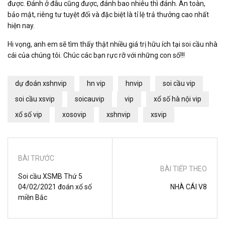
được. Đánh ở đâu cũng được, đánh bao nhiêu thì đánh. An toàn,
bảo mật, riêng tư tuyệt đối và đặc biệt là tỉ lệ trả thưởng cao nhất
hiện nay.
Hi vọng, anh em sẽ tìm thấy thật nhiều giá trị hữu ích tại soi cầu nhà
cái của chúng tôi. Chúc các bạn rực rỡ với những con số!!!
dự đoán xshnvip
hn vip
hnvip
soi cầu vip
soi cầu xsvip
soicauvip
vip
xổ số hà nội vip
xổ số vip
xosovip
xshnvip
xsvip
BÀI TRƯỚC
BÀI TIẾP THEO
Soi cầu XSMB Thứ 5
04/02/2021 đoán xổ số
NHÀ CÁI V8
miền Bắc