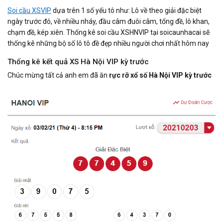
Soi cầu XSVIP
dựa trên 1 số yếu tô như: Lô về theo giải đặc biệt
ngày trước đó, về nhiều nháy, đầu câm đuôi câm, tổng đề, lô khan,
chạm đề, kép xiên. Thống kê soi cầu XSHNVIP tại soicaunhacai sẽ
thống kê những bộ số lô tô đề đẹp nhiều người chơi nhất hôm nay
Thống kê kết quả XS Hà Nội VIP kỳ trước
Chúc mừng tất cả anh em đã ăn
rực rỡ xổ số Hà Nội VIP kỳ trước