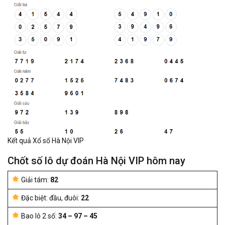
Kết quả Xổ số Hà Nội VIP
Chốt số lô dự đoán Hà Nội VIP hôm nay
Giải tám:
82
Đặc biệt: đầu, đuôi:
22
Bao lô 2 số:
34 – 97 – 45