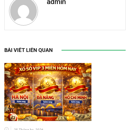
admin
BÀI VIẾT LIÊN QUAN
25 Tháng ba, 2026