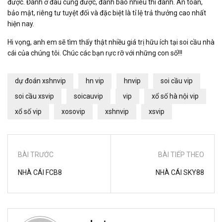
được. Đánh ở đâu cũng được, đánh bao nhiêu thì đánh. An toàn,
bảo mật, riêng tư tuyệt đối và đặc biệt là tỉ lệ trả thưởng cao nhất
hiện nay.
Hi vọng, anh em sẽ tìm thấy thật nhiều giá trị hữu ích tại soi cầu nhà
cái của chúng tôi. Chúc các bạn rực rỡ với những con số!!!
dự đoán xshnvip
hn vip
hnvip
soi cầu vip
soi cầu xsvip
soicauvip
vip
xổ số hà nội vip
xổ số vip
xosovip
xshnvip
xsvip
BÀI TRƯỚC
BÀI TIẾP THEO
NHÀ CÁI FCB8
NHÀ CÁI SKY88