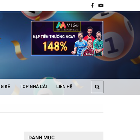
G KÊ
TOP NHÀ CÁI
LIÊN HỆ
DANH MỤC