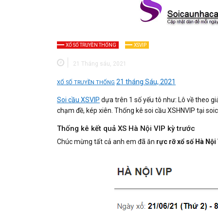
XỔ SỐ TRUYỀN THỐNG
XSVIP
21 Tháng sáu, 2021
21 tháng Sáu, 2021
XỔ SỐ TRUYỀN THỐNG
Soi cầu XSVIP
dựa trên 1 số yếu tô như: Lô về theo gi
chạm đề, kép xiên. Thống kê soi cầu XSHNVIP tại soi
Thống kê kết quả XS Hà Nội VIP kỳ trước
Chúc mừng tất cả anh em đã ăn
rực rỡ xổ số Hà Nội