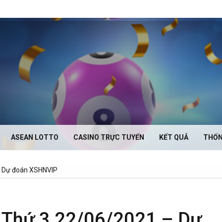
Soi
Cầu
Nhà
ASEAN LOTTO
CASINO TRỰC TUYẾN
KẾT QUẢ
THỐN
Cái
– Dự đoán XSHNVIP
P Thứ 3 22/06/2021 – Dự