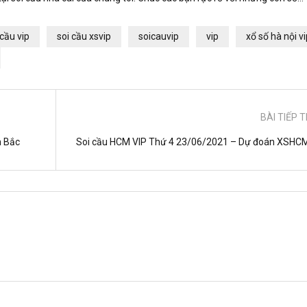
 cầu vip
soi cầu xsvip
soicauvip
vip
xổ số hà nội v
BÀI TIẾP 
n Bắc
Soi cầu HCM VIP Thứ 4 23/06/2021 – Dự đoán XSHC