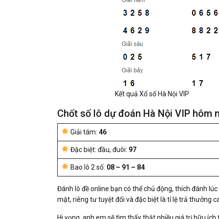
Kết quả Xổ số Hà Nội VIP
Chốt số lô dự đoán Hà Nội VIP hôm 
Giải tám:
46
Đặc biệt: đầu, đuôi:
97
Bao lô 2 số:
08 – 91 – 84
Đánh lô đề online bạn có thể chủ động, thích đánh lú
mật, riêng tư tuyệt đối và đặc biệt là tỉ lệ trả thưởng 
Hi vọng, anh em sẽ tìm thấy thật nhiều giá trị hữu ích 