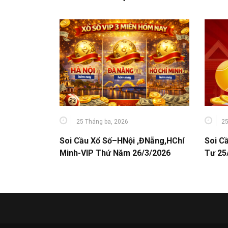
25 Tháng ba, 2026
25
Soi Cầu Xổ Số–HNội ,ĐNẵng,HChí
Soi C
Minh-VIP Thứ Năm 26/3/2026
Tư 25