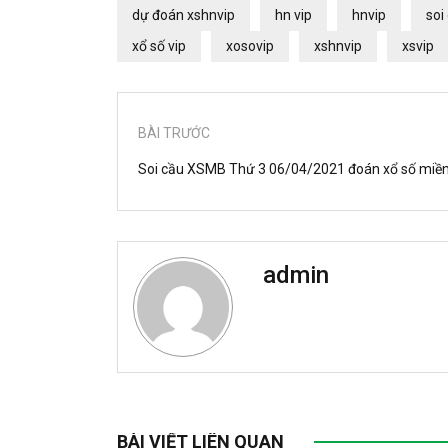
dự đoán xshnvip
hn vip
hnvip
soi
xổ số vip
xosovip
xshnvip
xsvip
BÀI TRƯỚC
Soi cầu XSMB Thứ 3 06/04/2021 đoán xổ số miề
admin
BÀI VIẾT LIÊN QUAN