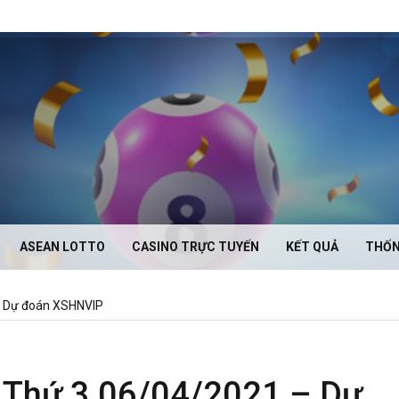
Soi
Cầu
Nhà
ASEAN LOTTO
CASINO TRỰC TUYẾN
KẾT QUẢ
THỐN
Cái
– Dự đoán XSHNVIP
P Thứ 3 06/04/2021 – Dự