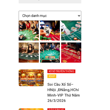
Danh
mục
XỔ SỐ TRUYỀN THỐNG
XSVIP
Soi Cầu Xổ Số–
HNội ,ĐNẵng,HChí
Minh-VIP Thứ Năm
26/3/2026