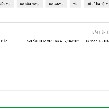
 cầu vip
soi cầu xsvip
soicauvip
vip
xổ số hà nội v
BÀI TIẾP 
n Bắc
Soi cầu HCM VIP Thứ 4 07/04/2021 – Dự đoán XSHC