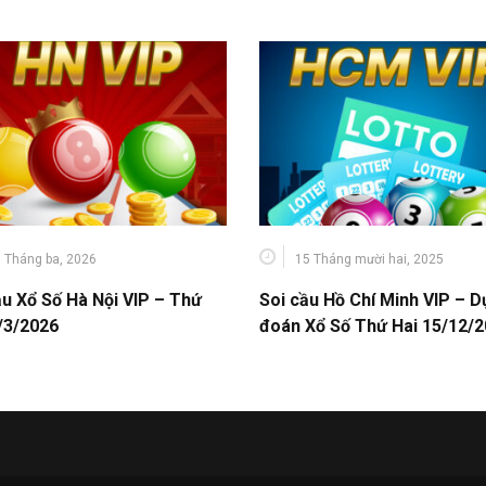
 Tháng ba, 2026
15 Tháng mười hai, 2025
ầu Xổ Số Hà Nội VIP – Thứ
Soi cầu Hồ Chí Minh VIP – D
/3/2026
đoán Xổ Số Thứ Hai 15/12/