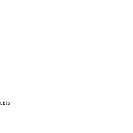
n, bảo