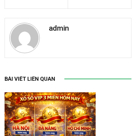
admin
BÀI VIẾT LIÊN QUAN