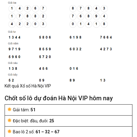
Kết quả Xổ số Hà Nội VIP
Chốt số lô dự đoán Hà Nội VIP hôm nay
Giải tám:
51
Đặc biệt: đầu, đuôi:
25
Bao lô 2 số:
61 – 32 – 67