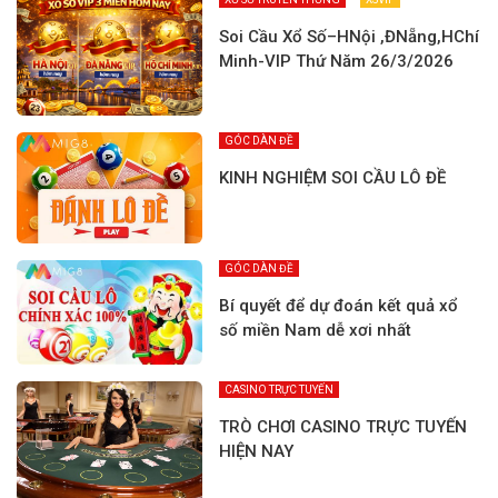
Soi Cầu Xổ Số–HNội ,ĐNẵng,HChí
Minh-VIP Thứ Năm 26/3/2026
GÓC DÀN ĐỀ
KINH NGHIỆM SOI CẦU LÔ ĐỀ
GÓC DÀN ĐỀ
Bí quyết để dự đoán kết quả xổ
số miền Nam dễ xơi nhất
CASINO TRỰC TUYẾN
TRÒ CHƠI CASINO TRỰC TUYẾN
HIỆN NAY