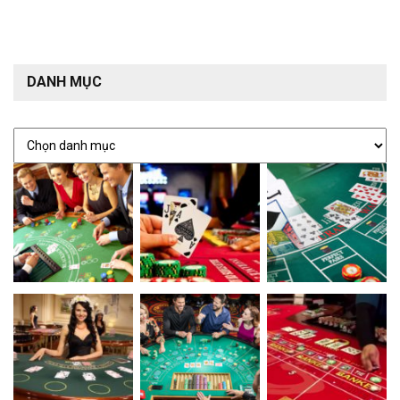
DANH MỤC
Danh
mục