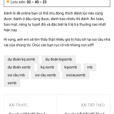
Loto xiên:
03 – 40 – 23
Đánh lô đề online bạn có thể chủ động, thích đánh lúc nào cũng
được. Đánh ở đâu cũng được, đánh bao nhiêu thì đánh. An toàn,
bảo mật, riêng tư tuyệt đối và đặc biệt là tỉ lệ trả thưởng cao nhất
hiện nay.
Hi vọng, anh em sẽ tìm thấy thật nhiều giá trị hữu ích tại soi cầu nhà
cái của chúng tôi. Chúc các bạn rực rỡ với những con số!!!
dự đoán kq xsmb
dự đoán kqxsmb
dự đoán xsmb
kq xsmb
kqxsmb
mb
soi cầu mb
soi cầu xsmb
soicauxsmb
xsmb
BÀI TRƯỚC
BÀI TIẾP THEO