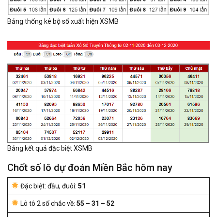
Bảng thống kê bộ số xuất hiện XSMB
Bảng kết quả đặc biệt XSMB
Chốt số lô dự đoán Miền Bắc hôm nay
Đặc biệt: đầu, đuôi:
51
Lô tô 2 số chắc về:
55 – 31 – 52