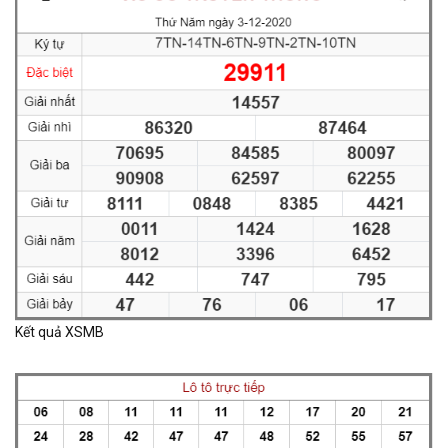
Kết quả XSMB