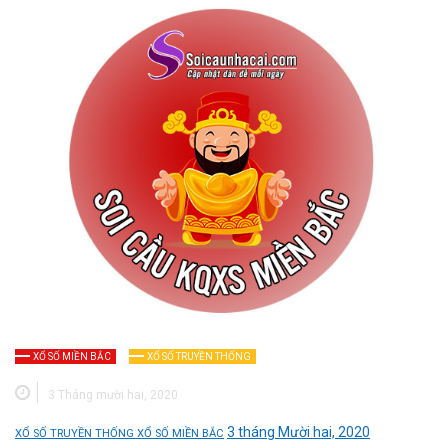
XỔ SỐ MIỀN BẮC
XỔ SỐ TRUYỀN THỐNG
3 Tháng mười hai, 2020
3 tháng Mười hai, 2020
XỔ SỐ TRUYỀN THỐNG XỔ SỐ MIỀN BẮC