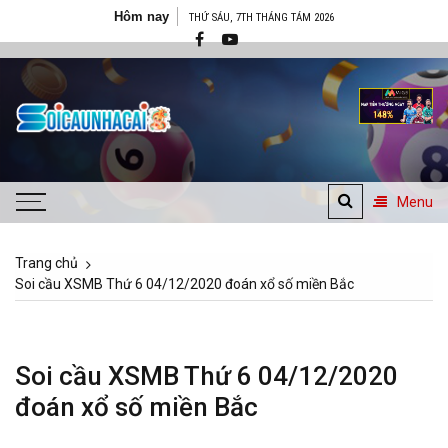
Bỏ
Hôm nay
THỨ SÁU, 7TH THÁNG TÁM 2026
qua
nội
dung
Soi
Cập nhật dàn đề mỗi ngày
Cầu
Nhà
Menu
Cái
Trang chủ
Soi cầu XSMB Thứ 6 04/12/2020 đoán xổ số miền Bắc
Soi cầu XSMB Thứ 6 04/12/2020
đoán xổ số miền Bắc