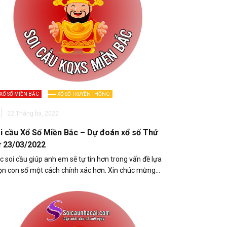
XỔ SỐ MIỀN BẮC
XỔ SỐ TRUYỀN THỐNG
22 Tháng ba, 2022
i cầu Xổ Số Miền Bắc – Dự đoán xổ số Thứ
 23/03/2022
c soi cầu giúp anh em sẽ tự tin hơn trong vấn đề lựa
ọn con số một cách chính xác hơn. Xin chúc mừng…