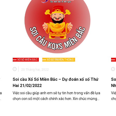
XỔ SỐ MIỀN BẮC
XỔ SỐ TRUYỀN THỐNG
20 Tháng hai, 2022
Soi cầu Xổ Số Miền Bắc – Dự đoán xổ số Thứ
So
Hai 21/02/2022
Nh
ựa
Việc soi cầu giúp anh em sẽ tự tin hơn trong vấn đề lựa
Việ
…
chọn con số một cách chính xác hơn. Xin chúc mừng…
ch