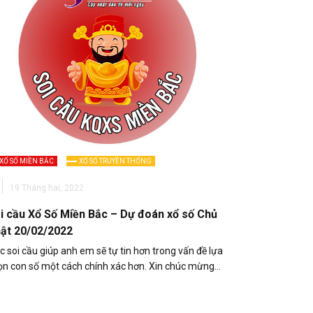
XỔ SỐ MIỀN BẮC
XỔ SỐ TRUYỀN THỐNG
19 Tháng hai, 2022
i cầu Xổ Số Miền Bắc – Dự đoán xổ số Chủ
ật 20/02/2022
c soi cầu giúp anh em sẽ tự tin hơn trong vấn đề lựa
ọn con số một cách chính xác hơn. Xin chúc mừng…