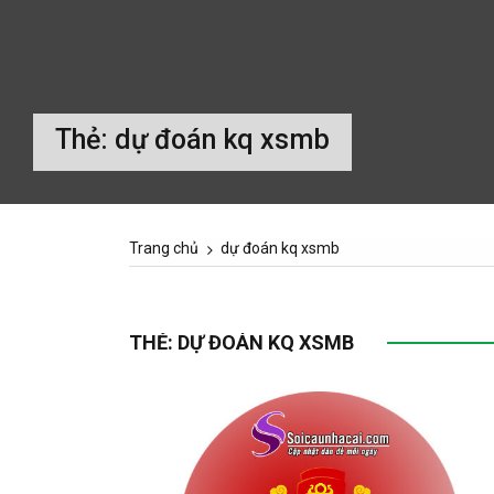
Thẻ:
dự đoán kq xsmb
Trang chủ
dự đoán kq xsmb
THẺ:
DỰ ĐOÁN KQ XSMB