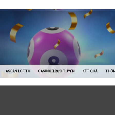
Soi
Cầu
Nhà
ASEAN LOTTO
CASINO TRỰC TUYẾN
KẾT QUẢ
THỐN
Cái