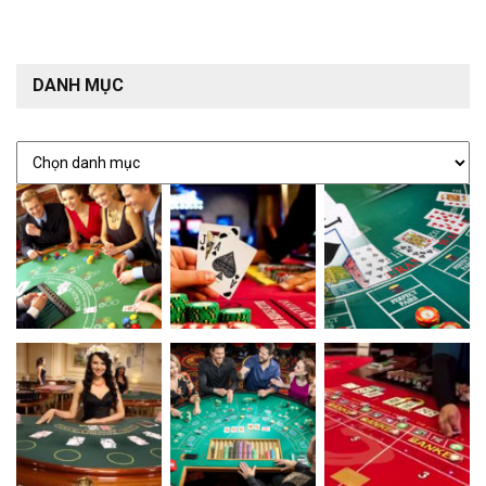
DANH MỤC
Danh
mục