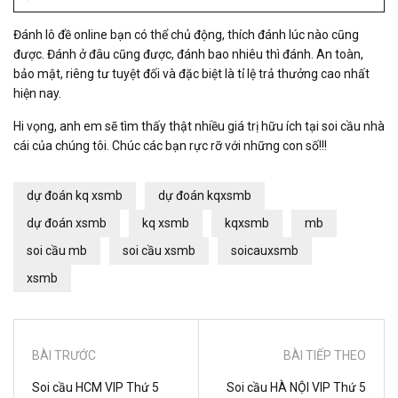
Đánh lô đề online bạn có thể chủ động, thích đánh lúc nào cũng
được. Đánh ở đâu cũng được, đánh bao nhiêu thì đánh. An toàn,
bảo mật, riêng tư tuyệt đối và đặc biệt là tỉ lệ trả thưởng cao nhất
hiện nay.
Hi vọng, anh em sẽ tìm thấy thật nhiều giá trị hữu ích tại soi cầu nhà
cái của chúng tôi. Chúc các bạn rực rỡ với những con số!!!
dự đoán kq xsmb
dự đoán kqxsmb
dự đoán xsmb
kq xsmb
kqxsmb
mb
soi cầu mb
soi cầu xsmb
soicauxsmb
xsmb
BÀI TRƯỚC
BÀI TIẾP THEO
Soi cầu HCM VIP Thứ 5
Soi cầu HÀ NỘI VIP Thứ 5