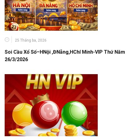
25 Tháng ba, 2026
Soi Cầu Xổ Số–HNội ,ĐNẵng,HChí Minh-VIP Thứ Năm
26/3/2026