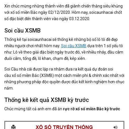
Xin chúc mừng những thành viên đã giành chiến thắng siêu khủng
với xố số miền Bắc ngày 02/12/2020. Hôm nay, soicaunhacai chốt
số đặc biệt đến thành viên vào ngày 03.12.2020.
Soi cầu XSMB
Thống kê tại soicaunhacai sẽ thống kê những bộ số lô tô đề đẹp
nhiều người chơi nhất hôm nay.
Soi cầu XSMB
dựa trên 1 số yếu tô
như: Lô về theo giải đặc biệt ngày trước đó, về nhiều nháy, đầu câm
đuôi câm, tổng đề, lô khan, chạm đề, kép xiên.
Soi Cầu nhà cái được lập ra nhằm đưa ra kết quả dự đoán soi
cầu xổ số miền Bắc (XSMB) một cách miễn phí & chính xác nhất với
những phương pháp độc quyền được đúc kết kinh nghiệm hơn chục
năm.
Thống kê kết quả XSMB kỳ trước
Chúc mừng tất cả anh em đã ăn
rực rỡ xổ số miền Bắc kỳ trước