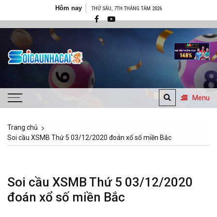
Bỏ
Hôm nay
THỨ SÁU, 7TH THÁNG TÁM 2026
qua
nội
dung
Soi
Cập nhật dàn đề mỗi ngày
Cầu
Nhà
Menu
Cái
Trang chủ
Soi cầu XSMB Thứ 5 03/12/2020 đoán xổ số miền Bắc
Soi cầu XSMB Thứ 5 03/12/2020
đoán xổ số miền Bắc