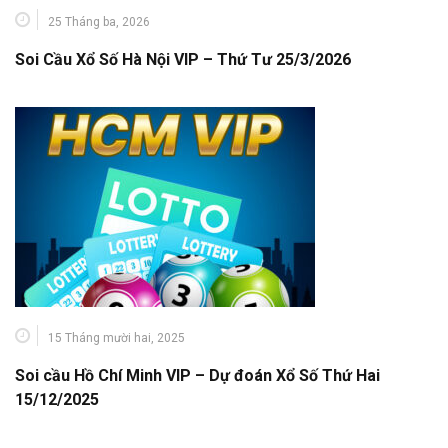
25 Tháng ba, 2026
Soi Cầu Xổ Số Hà Nội VIP – Thứ Tư 25/3/2026
15 Tháng mười hai, 2025
Soi cầu Hồ Chí Minh VIP – Dự đoán Xổ Số Thứ Hai
15/12/2025