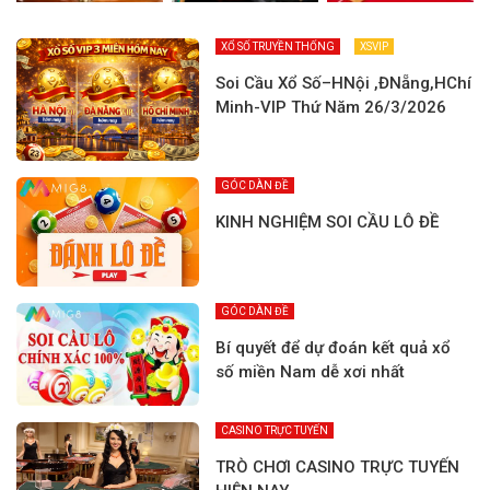
XỔ SỐ TRUYỀN THỐNG
XSVIP
Soi Cầu Xổ Số–HNội ,ĐNẵng,HChí
Minh-VIP Thứ Năm 26/3/2026
GÓC DÀN ĐỀ
KINH NGHIỆM SOI CẦU LÔ ĐỀ
GÓC DÀN ĐỀ
Bí quyết để dự đoán kết quả xổ
số miền Nam dễ xơi nhất
CASINO TRỰC TUYẾN
TRÒ CHƠI CASINO TRỰC TUYẾN