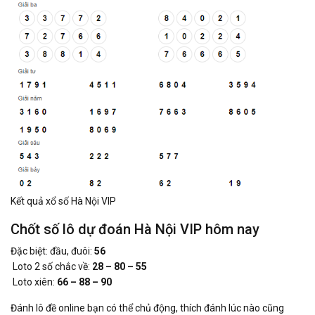
Kết quả xổ số Hà Nội VIP
Chốt số lô dự đoán Hà Nội VIP hôm nay
Đặc biệt: đầu, đuôi:
56
Loto 2 số chắc về:
28 – 80 – 55
Loto xiên:
66 – 88 – 90
Đánh lô đề online bạn có thể chủ động, thích đánh lúc nào cũng