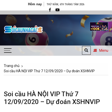
Bỏ
Hôm nay
THỨ NĂM, 6TH THÁNG TÁM 2026
qua
nội
dung
Soi
Cập nhật dàn đề mỗi ngày
Cầu
Nhà
Menu
Cái
Trang chủ
Soi cầu HÀ NỘI VIP Thứ 7 12/09/2020 – Dự đoán XSHNVIP
Soi cầu HÀ NỘI VIP Thứ 7
12/09/2020 – Dự đoán XSHNVIP