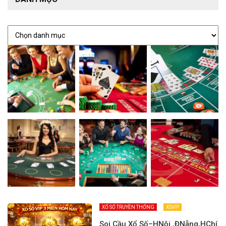
Danh
mục
XỔ SỐ TRUYỀN THỐNG
XSVIP
Soi Cầu Xổ Số–HNội ,ĐNẵng,HChí