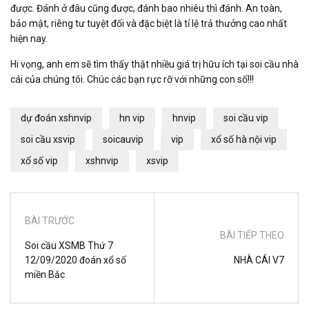
được. Đánh ở đâu cũng được, đánh bao nhiêu thì đánh. An toàn,
bảo mật, riêng tư tuyệt đối và đặc biệt là tỉ lệ trả thưởng cao nhất
hiện nay.
Hi vọng, anh em sẽ tìm thấy thật nhiều giá trị hữu ích tại soi cầu nhà
cái của chúng tôi. Chúc các bạn rực rỡ với những con số!!!
dự đoán xshnvip
hn vip
hnvip
soi cầu vip
soi cầu xsvip
soicauvip
vip
xổ số hà nội vip
xổ số vip
xshnvip
xsvip
BÀI TRƯỚC
BÀI TIẾP THEO
Soi cầu XSMB Thứ 7
12/09/2020 đoán xổ số
NHÀ CÁI V7
miền Bắc