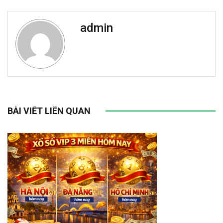
admin
BÀI VIẾT LIÊN QUAN