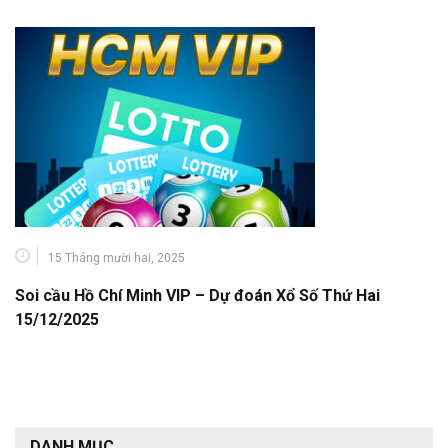
15 Tháng mười hai, 2025
Soi cầu Hồ Chí Minh VIP – Dự đoán Xổ Số Thứ Hai
15/12/2025
DANH MỤC