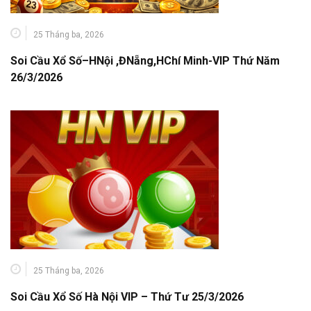
25 Tháng ba, 2026
Soi Cầu Xổ Số–HNội ,ĐNẵng,HChí Minh-VIP Thứ Năm
26/3/2026
25 Tháng ba, 2026
Soi Cầu Xổ Số Hà Nội VIP – Thứ Tư 25/3/2026