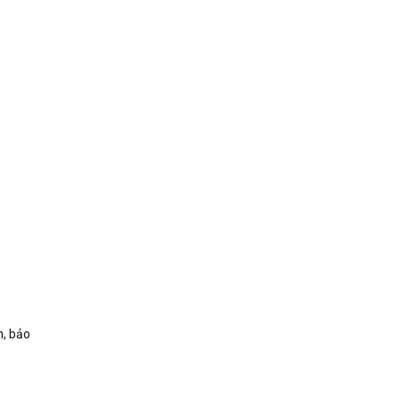
n, bảo