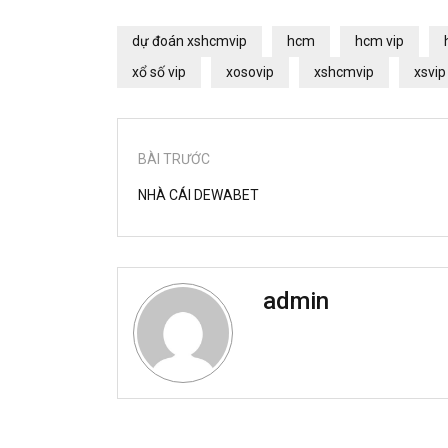
dự đoán xshcmvip
hcm
hcm vip
xổ số vip
xosovip
xshcmvip
xsvip
BÀI TRƯỚC
NHÀ CÁI DEWABET
admin