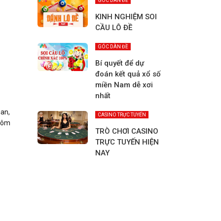
GÓC DÀN ĐỀ
KINH NGHIỆM SOI
CẦU LÔ ĐỀ
GÓC DÀN ĐỀ
Bí quyết để dự
đoán kết quả xổ số
miền Nam dễ xơi
nhất
han,
CASINO TRỰC TUYẾN
 hôm
TRÒ CHƠI CASINO
TRỰC TUYẾN HIỆN
NAY