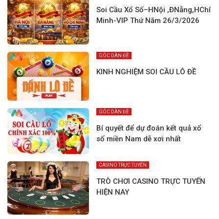
Soi Cầu Xổ Số–HNội ,ĐNẵng,HChí
Minh-VIP Thứ Năm 26/3/2026
GÓC DÀN ĐỀ
KINH NGHIỆM SOI CẦU LÔ ĐỀ
GÓC DÀN ĐỀ
Bí quyết để dự đoán kết quả xổ
số miền Nam dễ xơi nhất
CASINO TRỰC TUYẾN
TRÒ CHƠI CASINO TRỰC TUYẾN
HIỆN NAY