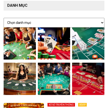
DANH MỤC
Danh
mục
XỔ SỐ TRUYỀN THỐNG
XSVIP