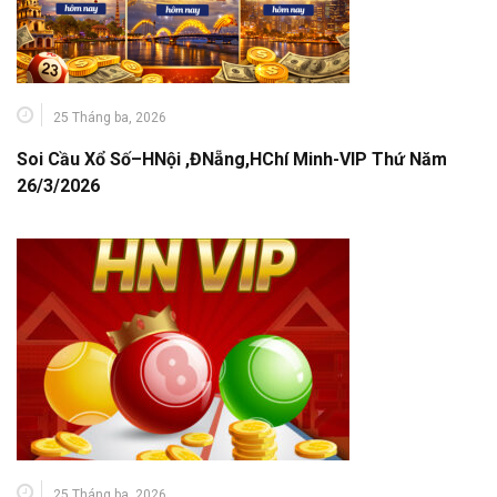
25 Tháng ba, 2026
Soi Cầu Xổ Số–HNội ,ĐNẵng,HChí Minh-VIP Thứ Năm
26/3/2026
25 Tháng ba, 2026