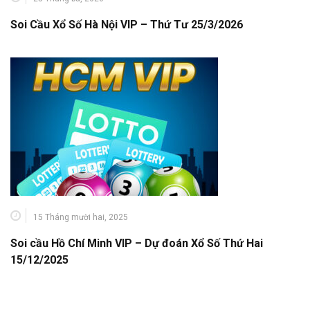
Soi Cầu Xổ Số Hà Nội VIP – Thứ Tư 25/3/2026
15 Tháng mười hai, 2025
Soi cầu Hồ Chí Minh VIP – Dự đoán Xổ Số Thứ Hai
15/12/2025