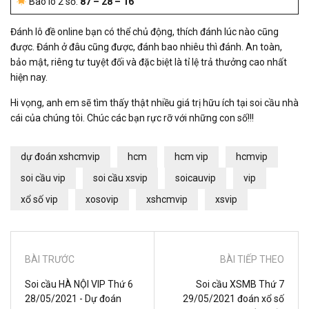
Bao lô 2 số:
87 – 28 – 16
Đánh lô đề online bạn có thể chủ động, thích đánh lúc nào cũng
được. Đánh ở đâu cũng được, đánh bao nhiêu thì đánh. An toàn,
bảo mật, riêng tư tuyệt đối và đặc biệt là tỉ lệ trả thưởng cao nhất
hiện nay.
Hi vọng, anh em sẽ tìm thấy thật nhiều giá trị hữu ích tại soi cầu nhà
cái của chúng tôi. Chúc các bạn rực rỡ với những con số!!!
dự đoán xshcmvip
hcm
hcm vip
hcmvip
soi cầu vip
soi cầu xsvip
soicauvip
vip
xổ số vip
xosovip
xshcmvip
xsvip
BÀI TRƯỚC
BÀI TIẾP THEO
Soi cầu HÀ NỘI VIP Thứ 6
Soi cầu XSMB Thứ 7
28/05/2021 - Dự đoán
29/05/2021 đoán xổ số