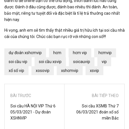
Đánh lô đề online bạn có thể chủ động, thích đánh lúc nào cũng
được. Đánh ở đâu cũng được, đánh bao nhiêu thì đánh. An toàn,
bảo mật, riêng tư tuyệt đối và đặc biệt là tỉ lệ trả thưởng cao nhất
hiện nay.
Hi vọng, anh em sẽ tìm thấy thật nhiều giá trị hữu ích tại soi cầu nhà
cái của chúng tôi. Chúc các bạn rực rỡ với những con số!!!
dự đoán xshcmvip
hcm
hcm vip
hcmvip
soi cầu vip
soi cầu xsvip
soicauvip
vip
xổ số vip
xosovip
xshcmvip
xsvip
BÀI TRƯỚC
BÀI TIẾP THEO
Soi cầu HÀ NỘI VIP Thứ 6
Soi cầu XSMB Thứ 7
05/03/2021 - Dự đoán
06/03/2021 đoán xổ số
XSHNVIP
miền Bắc