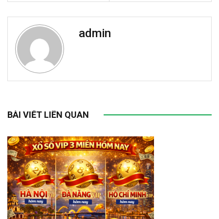
admin
BÀI VIẾT LIÊN QUAN