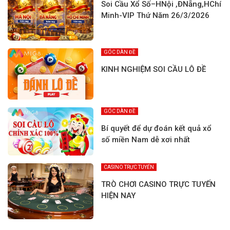
Soi Cầu Xổ Số–HNội ,ĐNẵng,HChí
Minh-VIP Thứ Năm 26/3/2026
GÓC DÀN ĐỀ
KINH NGHIỆM SOI CẦU LÔ ĐỀ
GÓC DÀN ĐỀ
Bí quyết để dự đoán kết quả xổ
số miền Nam dễ xơi nhất
CASINO TRỰC TUYẾN
TRÒ CHƠI CASINO TRỰC TUYẾN
HIỆN NAY