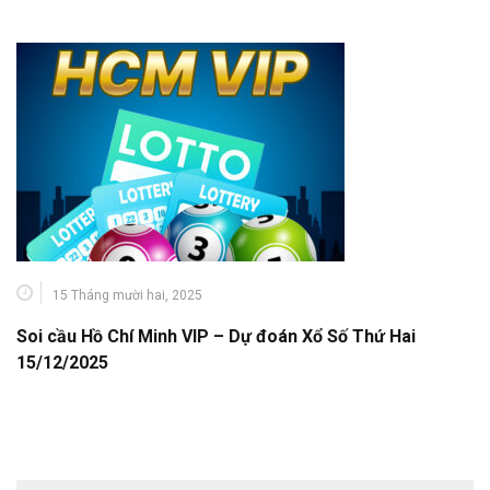
15 Tháng mười hai, 2025
Soi cầu Hồ Chí Minh VIP – Dự đoán Xổ Số Thứ Hai
15/12/2025