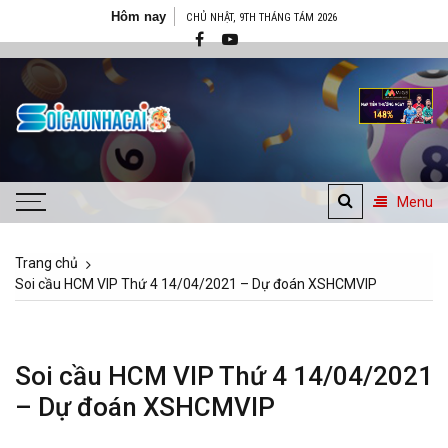
Bỏ
Hôm nay
CHỦ NHẬT, 9TH THÁNG TÁM 2026
qua
nội
dung
Soi
Cập nhật dàn đề mỗi ngày
Cầu
Nhà
Menu
Cái
Trang chủ
Soi cầu HCM VIP Thứ 4 14/04/2021 – Dự đoán XSHCMVIP
Soi cầu HCM VIP Thứ 4 14/04/2021
– Dự đoán XSHCMVIP