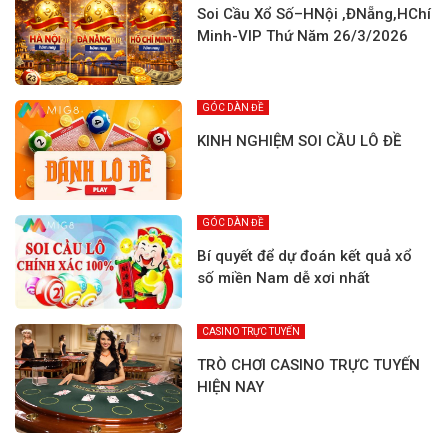
Soi Cầu Xổ Số–HNội ,ĐNẵng,HChí
Minh-VIP Thứ Năm 26/3/2026
GÓC DÀN ĐỀ
KINH NGHIỆM SOI CẦU LÔ ĐỀ
GÓC DÀN ĐỀ
Bí quyết để dự đoán kết quả xổ
số miền Nam dễ xơi nhất
CASINO TRỰC TUYẾN
TRÒ CHƠI CASINO TRỰC TUYẾN
HIỆN NAY