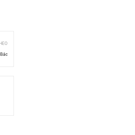
THEO
 Bắc