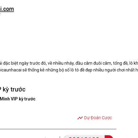
ải đặc biệt ngày trước đó, về nhiều nháy, đầu câm đuôi câm, tổng đề, lô k
icaunhacai sẽ thống kê những bộ số lô tô đề đẹp nhiều người chơi nhất
 kỳ trước
 Minh VIP kỳ trước