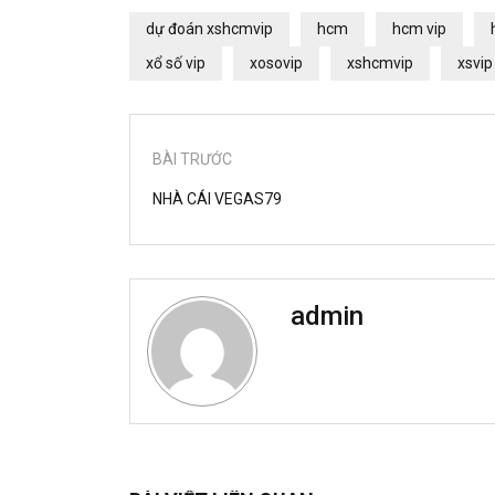
dự đoán xshcmvip
hcm
hcm vip
xổ số vip
xosovip
xshcmvip
xsvip
BÀI TRƯỚC
NHÀ CÁI VEGAS79
admin