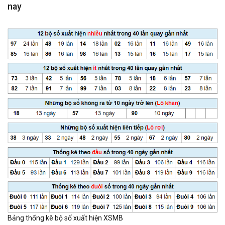
nay
Bảng thống kê bộ số xuất hiện XSMB