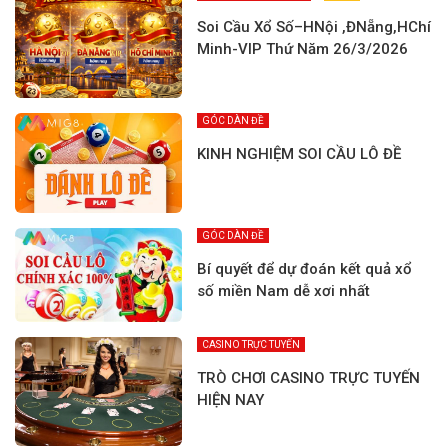
Soi Cầu Xổ Số–HNội ,ĐNẵng,HChí
Minh-VIP Thứ Năm 26/3/2026
GÓC DÀN ĐỀ
KINH NGHIỆM SOI CẦU LÔ ĐỀ
GÓC DÀN ĐỀ
Bí quyết để dự đoán kết quả xổ
số miền Nam dễ xơi nhất
CASINO TRỰC TUYẾN
TRÒ CHƠI CASINO TRỰC TUYẾN
HIỆN NAY