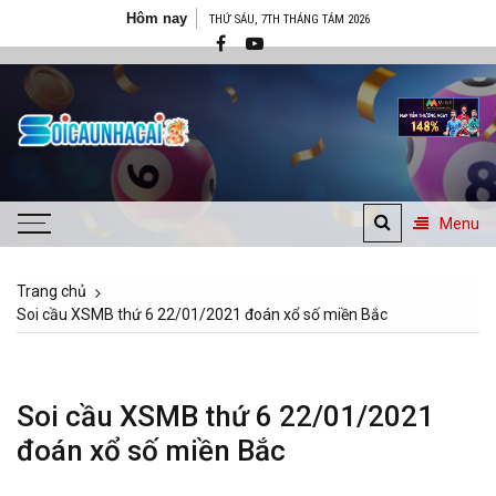
Bỏ
Hôm nay
THỨ SÁU, 7TH THÁNG TÁM 2026
qua
nội
dung
Soi
Cập nhật dàn đề mỗi ngày
Cầu
Nhà
Menu
Cái
Trang chủ
Soi cầu XSMB thứ 6 22/01/2021 đoán xổ số miền Bắc
Soi cầu XSMB thứ 6 22/01/2021
đoán xổ số miền Bắc