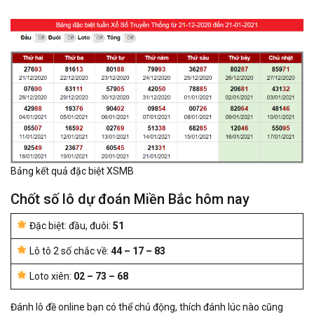
Bảng kết quả đặc biệt XSMB
Chốt số lô dự đoán Miền Bắc hôm nay
Đặc biệt: đầu, đuôi:
51
Lô tô 2 số chắc về:
44 – 17 – 83
Loto xiên:
02 – 73 – 68
Đánh lô đề online bạn có thể chủ động, thích đánh lúc nào cũng