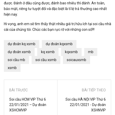
được. Đánh ở đâu cũng được, đánh bao nhiêu thì đánh. An toàn,
bảo mật, riêng tư tuyệt đối và đặc biệt là tỉ lệ trả thưởng cao nhất
hiện nay.
Hi vọng, anh em sẽ tìm thấy thật nhiều giá trị hữu ích tại soi cầu nhà
cái của chúng tôi. Chúc các bạn rực rỡ với những con số!!!
dự đoán kq xsmb
dự đoán kqxsmb
dự đoán xsmb
kq xsmb
kqxsmb
mb
soi cầu mb
soi cầu xsmb
soicauxsmb
xsmb
BÀI TRƯỚC
BÀI TIẾP THEO
Soi cầu HCM VIP Thứ 6
Soi cầu HÀ NỘI VIP Thứ 6
22/01/2021 – Dự đoán
22/01/2021 - Dự đoán
XSHCMVIP
XSHNVIP