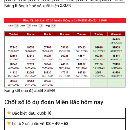
Bảng thống kê bộ số xuất hiện XSMB
Bảng kết quả đặc biệt XSMB
Chốt số lô dự đoán Miền Bắc hôm nay
Đặc biệt: đầu, đuôi:
18
Lô tô 2 số chắc về:
08 – 49 – 63