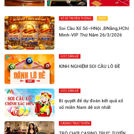
XỔ SỐ TRUYỀN THỐNG
XSVIP
Soi Cầu Xổ Số–HNội ,ĐNẵng,HChí
Minh-VIP Thứ Năm 26/3/2026
GÓC DÀN ĐỀ
KINH NGHIỆM SOI CẦU LÔ ĐỀ
GÓC DÀN ĐỀ
Bí quyết để dự đoán kết quả xổ
số miền Nam dễ xơi nhất
CASINO TRỰC TUYẾN
TRÒ CHƠI CASINO TRỰC TUYẾN