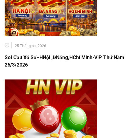
25 Tháng ba, 2026
Soi Cầu Xổ Số–HNội ,ĐNẵng,HChí Minh-VIP Thứ Năm
26/3/2026