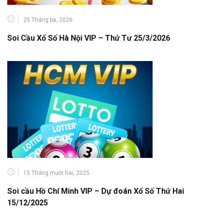
25 Tháng ba, 2026
Soi Cầu Xổ Số Hà Nội VIP – Thứ Tư 25/3/2026
15 Tháng mười hai, 2025
Soi cầu Hồ Chí Minh VIP – Dự đoán Xổ Số Thứ Hai
15/12/2025