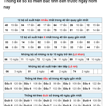
Thống kê sổ xố miền Bắc tính đến trước ngày hôm
nay