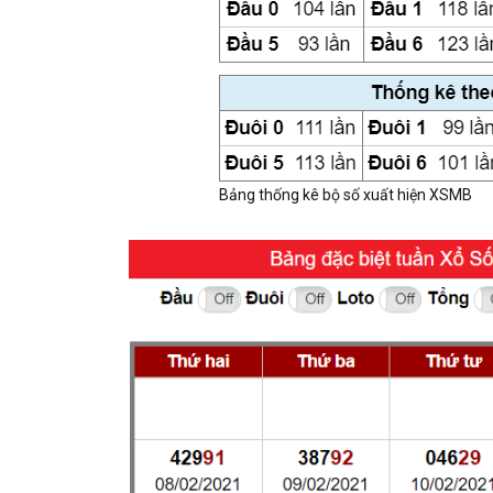
Bảng thống kê bộ số xuất hiện XSMB