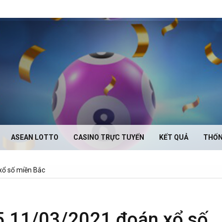
Soi
Cầu
Nhà
ASEAN LOTTO
CASINO TRỰC TUYẾN
KẾT QUẢ
THỐN
Cái
xổ số miền Bắc
5 11/03/2021 đoán xổ số