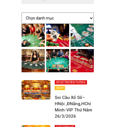
Danh
mục
XỔ SỐ TRUYỀN THỐNG
XSVIP
Soi Cầu Xổ Số–
HNội ,ĐNẵng,HChí
Minh-VIP Thứ Năm
26/3/2026