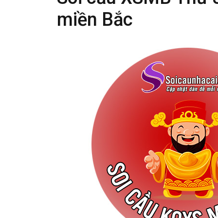
miền Bắc