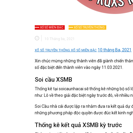
XỔ SỐ MIỀN BẮC
XỔ SỐ TRUYỀN THỐNG
10 Tháng ba, 2021
10 tháng Ba, 2021
XỔ SỐ TRUYỀN THỐNG XỔ SỐ MIỀN BẮC
Xin chúc mừng những thành viên đã giành chiến thắn
số đặc biệt đến thành viên vào ngày 11.03.2021.
Soi cầu XSMB
Thống kê tại soicaunhacai sẽ thống kê những bộ số l
như: Lô về theo giải đặc biệt ngày trước đó, về nhiều
Soi Cầu nhà cái được lập ra nhằm đưa ra kết quả dự 
những phương pháp độc quyền được đúc kết kinh ng
Thống kê kết quả XSMB kỳ trước