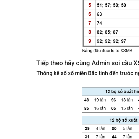
Bảng đầu đuôi lô tô XSMB
Tiếp theo hãy cùng Admin soi cầu 
Thống kê sổ xố miền Bắc tính đến trước 