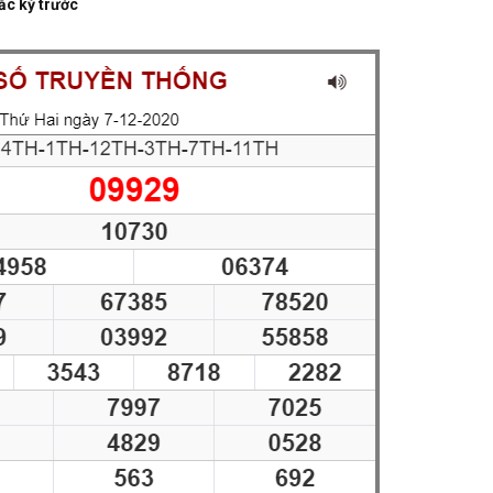
ắc kỳ trước