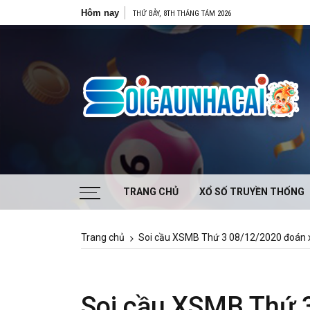
Bỏ
Hôm nay
THỨ BẢY, 8TH THÁNG TÁM 2026
qua
nội
dung
Cập nhật dàn đề mỗi ngày
TRANG CHỦ
XỔ SỐ TRUYỀN THỐNG
Trang chủ
Soi cầu XSMB Thứ 3 08/12/2020 đoán 
Soi cầu XSMB Thứ 