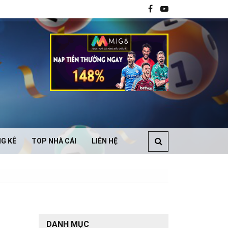
G KÊ
TOP NHÀ CÁI
LIÊN HỆ
DANH MỤC