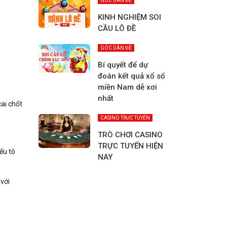
GÓC DÀN ĐỀ
KINH NGHIỆM SOI
CẦU LÔ ĐỀ
GÓC DÀN ĐỀ
Bí quyết để dự
đoán kết quả xổ số
miền Nam dễ xơi
nhất
ai chốt
CASINO TRỰC TUYẾN
TRÒ CHƠI CASINO
TRỰC TUYẾN HIỆN
ếu tô
NAY
với