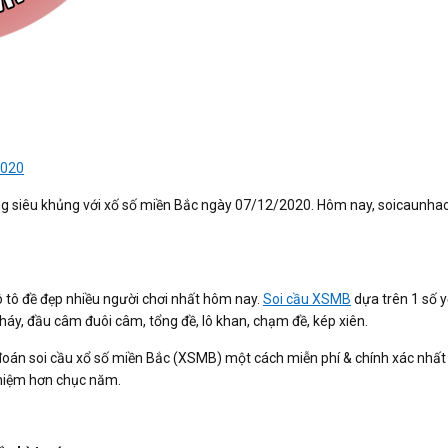
2020
g siêu khủng với xố số miền Bắc ngày 07/12/2020. Hôm nay, soicaunhac
ô tô đề đẹp nhiều người chơi nhất hôm nay.
Soi cầu XSMB
dựa trên 1 số y
 nháy, đầu câm đuôi câm, tổng đề, lô khan, chạm đề, kép xiên.
đoán soi cầu xổ số miền Bắc (XSMB) một cách miễn phí & chính xác nhất 
hiệm hơn chục năm.