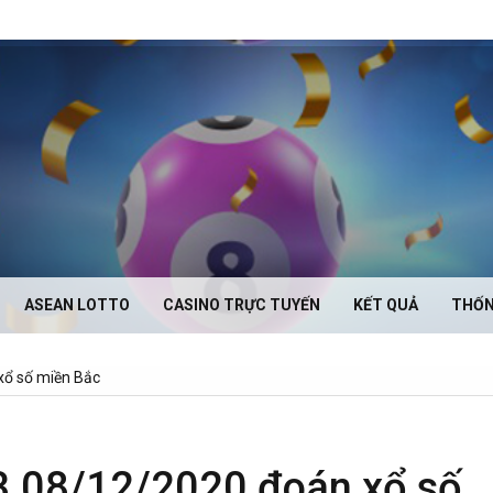
Soi
Cầu
Nhà
ASEAN LOTTO
CASINO TRỰC TUYẾN
KẾT QUẢ
THỐN
Cái
xổ số miền Bắc
3 08/12/2020 đoán xổ số