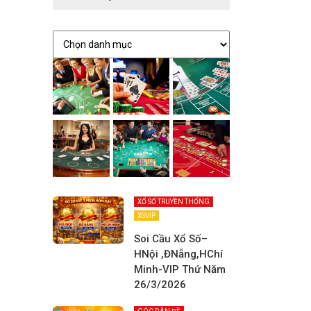
Danh
mục
XỔ SỐ TRUYỀN THỐNG
XSVIP
Soi Cầu Xổ Số–
HNội ,ĐNẵng,HChí
Minh-VIP Thứ Năm
26/3/2026