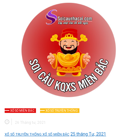
XỔ SỐ MIỀN BẮC
XỔ SỐ TRUYỀN THỐNG
26 Tháng tư, 2021
25 tháng Tư, 2021
XỔ SỐ TRUYỀN THỐNG XỔ SỐ MIỀN BẮC