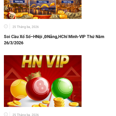
25 Tháng ba, 2026
Soi Cầu Xổ Số–HNội ,ĐNẵng,HChí Minh-VIP Thứ Năm
26/3/2026
25 Tháng ba, 2026