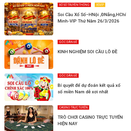
XỔ SỐ TRUYỀN THỐNG
XSVIP
Soi Cầu Xổ Số–HNội ,ĐNẵng,HChí
Minh-VIP Thứ Năm 26/3/2026
GÓC DÀN ĐỀ
KINH NGHIỆM SOI CẦU LÔ ĐỀ
GÓC DÀN ĐỀ
Bí quyết để dự đoán kết quả xổ
số miền Nam dễ xơi nhất
CASINO TRỰC TUYẾN
TRÒ CHƠI CASINO TRỰC TUYẾN
HIỆN NAY