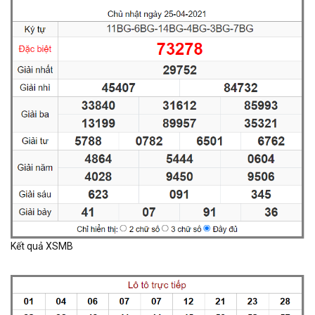
Kết quả XSMB