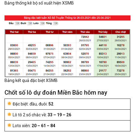
Bảng thống kê bộ số xuất hiện XSMB
Bảng kết quả đặc biệt XSMB
Chốt số lô dự đoán Miền Bắc hôm nay
Đặc biệt: đầu, đuôi:
52
Lô tô 2 số chắc về:
33 – 19 – 26
Loto xiên:
20 – 61 – 84