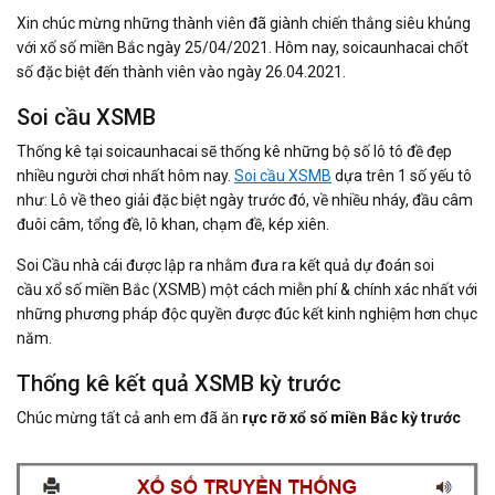
Xin chúc mừng những thành viên đã giành chiến thắng siêu khủng
với xố số miền Bắc ngày 25/04/2021. Hôm nay, soicaunhacai chốt
số đặc biệt đến thành viên vào ngày 26.04.2021.
Soi cầu XSMB
Thống kê tại soicaunhacai sẽ thống kê những bộ số lô tô đề đẹp
nhiều người chơi nhất hôm nay.
Soi cầu XSMB
dựa trên 1 số yếu tô
như: Lô về theo giải đặc biệt ngày trước đó, về nhiều nháy, đầu câm
đuôi câm, tổng đề, lô khan, chạm đề, kép xiên.
Soi Cầu nhà cái được lập ra nhằm đưa ra kết quả dự đoán soi
cầu xổ số miền Bắc (XSMB) một cách miễn phí & chính xác nhất với
những phương pháp độc quyền được đúc kết kinh nghiệm hơn chục
năm.
Thống kê kết quả XSMB kỳ trước
Chúc mừng tất cả anh em đã ăn
rực rỡ xổ số miền Bắc kỳ trước