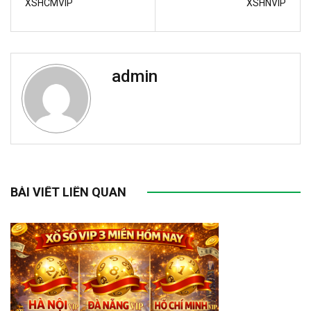
XSHCMVIP
XSHNVIP
admin
BÀI VIẾT LIÊN QUAN