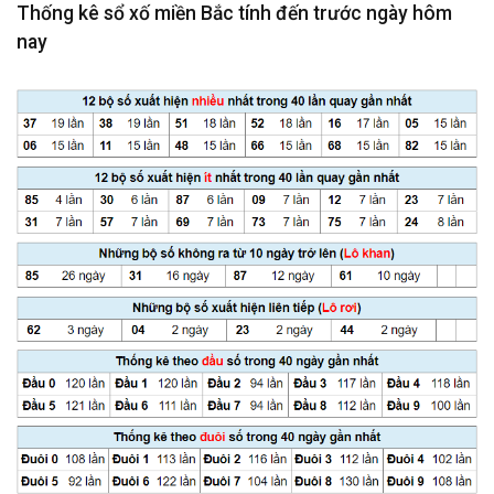
Thống kê sổ xố miền Bắc tính đến trước ngày hôm
nay