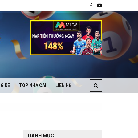
G KÊ
TOP NHÀ CÁI
LIÊN HỆ
DANH MỤC