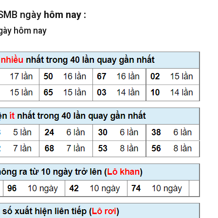
XSMB ngày
hôm nay :
ngày hôm nay