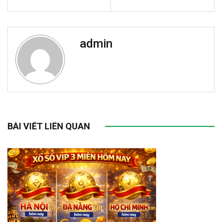
admin
BÀI VIẾT LIÊN QUAN