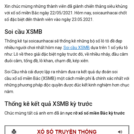
Xin chúc mừng những thành viên đã giành chiến thắng siêu khủng
với xố số miền Bắc ngày 22/05/2021. Hôm nay, soicaunhacai chốt
số đặc biệt đến thành viên vào ngày 23.05.2021.
Soi cầu XSMB
Thống kê tại soicaunhacai sẽ thống kê những bộ số lô tô đề đẹp
nhiều người chơi nhất hôm nay.
Soi cầu XSMB
dựa trên 1 số yếu tô
như: Lô về theo giải đặc biệt ngày trước đó, về nhiều nháy, đầu câm
đuôi câm, tổng đề, lô khan, chạm đề, kép xiên.
Soi Cầu nhà cái được lập ra nhằm đưa ra kết quả dự đoán soi
cầu xổ số miền Bắc (XSMB) một cách miễn phí & chính xác nhất với
những phương pháp độc quyền được đúc kết kinh nghiệm hơn chục
năm.
Thống kê kết quả XSMB kỳ trước
Chúc mừng tất cả anh em đã ăn
rực rỡ xổ số miền Bắc kỳ trước