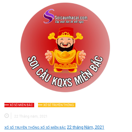
XỔ SỐ MIỀN BẮC
XỔ SỐ TRUYỀN THỐNG
22 Tháng năm, 2021
22 tháng Năm, 2021
XỔ SỐ TRUYỀN THỐNG XỔ SỐ MIỀN BẮC