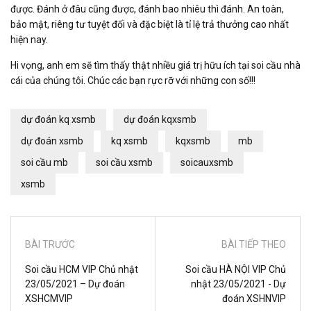
được. Đánh ở đâu cũng được, đánh bao nhiêu thì đánh. An toàn,
bảo mật, riêng tư tuyệt đối và đặc biệt là tỉ lệ trả thưởng cao nhất
hiện nay.
Hi vọng, anh em sẽ tìm thấy thật nhiều giá trị hữu ích tại soi cầu nhà
cái của chúng tôi. Chúc các bạn rực rỡ với những con số!!!
dự đoán kq xsmb
dự đoán kqxsmb
dự đoán xsmb
kq xsmb
kqxsmb
mb
soi cầu mb
soi cầu xsmb
soicauxsmb
xsmb
BÀI TRƯỚC
BÀI TIẾP THEO
Soi cầu HCM VIP Chủ nhật
Soi cầu HÀ NỘI VIP Chủ
23/05/2021 – Dự đoán
nhật 23/05/2021 - Dự
XSHCMVIP
đoán XSHNVIP