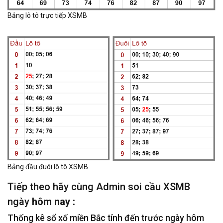
Bảng lô tô trực tiếp XSMB
Bảng đầu đuôi lô tô XSMB
Tiếp theo hãy cùng Admin soi cầu XSMB
ngày
hôm nay :
Thống kê sổ xố miền Bắc tính đến trước ngày hôm