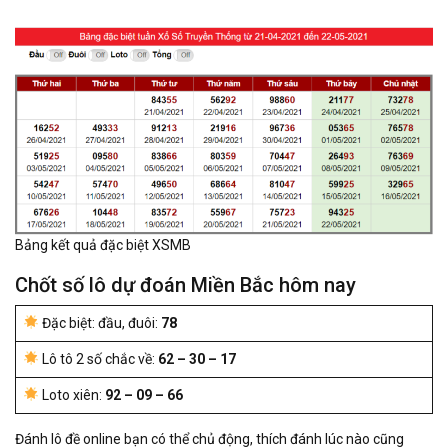
Bảng kết quả đặc biệt XSMB
Chốt số lô dự đoán Miền Bắc hôm nay
Đặc biệt: đầu, đuôi:
78
Lô tô 2 số chắc về:
62 – 30 – 17
Loto xiên:
92 – 09 – 66
Đánh lô đề online bạn có thể chủ động, thích đánh lúc nào cũng