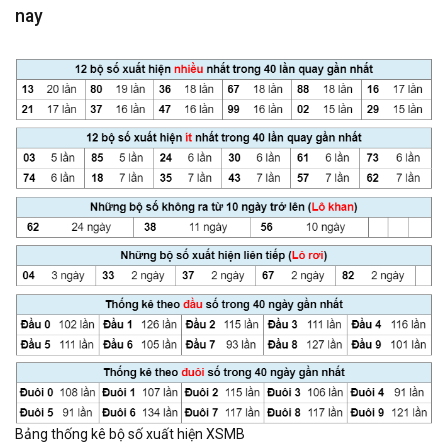
nay
Bảng thống kê bộ số xuất hiện XSMB