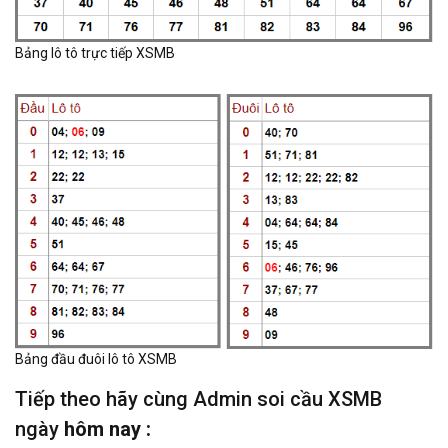
Bảng lô tô trực tiếp XSMB
Bảng đầu đuôi lô tô XSMB
Tiếp theo hãy cùng Admin soi cầu XSMB
ngày
hôm nay :