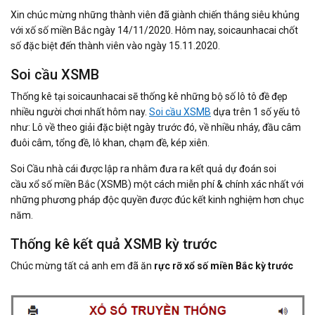
Xin chúc mừng những thành viên đã giành chiến thắng siêu khủng
với xố số miền Bắc ngày 14/11/2020. Hôm nay, soicaunhacai chốt
số đặc biệt đến thành viên vào ngày 15.11.2020.
Soi cầu XSMB
Thống kê tại soicaunhacai sẽ thống kê những bộ số lô tô đề đẹp
nhiều người chơi nhất hôm nay.
Soi cầu XSMB
dựa trên 1 số yếu tô
như: Lô về theo giải đặc biệt ngày trước đó, về nhiều nháy, đầu câm
đuôi câm, tổng đề, lô khan, chạm đề, kép xiên.
Soi Cầu nhà cái được lập ra nhằm đưa ra kết quả dự đoán soi
cầu xổ số miền Bắc (XSMB) một cách miễn phí & chính xác nhất với
những phương pháp độc quyền được đúc kết kinh nghiệm hơn chục
năm.
Thống kê kết quả XSMB kỳ trước
Chúc mừng tất cả anh em đã ăn
rực rỡ xổ số miền Bắc kỳ trước