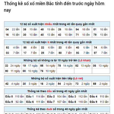
Thống kê sổ xố miền Bắc tính đến trước ngày hôm
nay