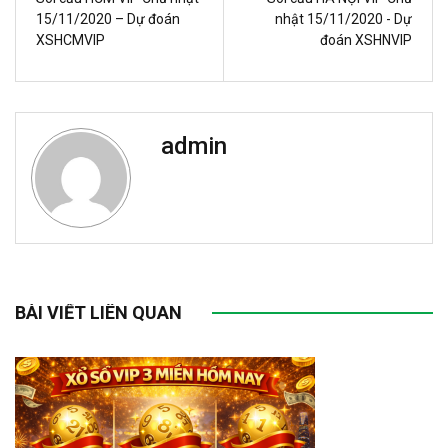
15/11/2020 – Dự đoán
nhật 15/11/2020 - Dự
XSHCMVIP
đoán XSHNVIP
admin
BÀI VIẾT LIÊN QUAN