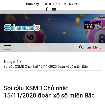
Bỏ
Hôm nay
CHỦ NHẬT, 9TH THÁNG TÁM 2026
qua
nội
dung
Soi
Cập nhật dàn đề mỗi ngày
Cầu
Nhà
Menu
Cái
Trang chủ
Soi cầu XSMB Chủ nhật 15/11/2020 đoán xổ số miền Bắc
Soi cầu XSMB Chủ nhật
15/11/2020 đoán xổ số miền Bắc