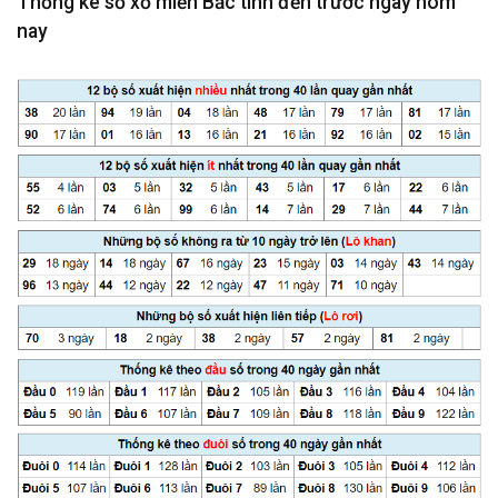
Thống kê sổ xố miền Bắc tính đến trước ngày hôm
nay