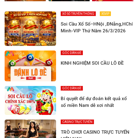
XỔ SỐ TRUYỀN THỐNG
XSVIP
Soi Cầu Xổ Số–HNội ,ĐNẵng,HChí
Minh-VIP Thứ Năm 26/3/2026
GÓC DÀN ĐỀ
KINH NGHIỆM SOI CẦU LÔ ĐỀ
GÓC DÀN ĐỀ
Bí quyết để dự đoán kết quả xổ
số miền Nam dễ xơi nhất
CASINO TRỰC TUYẾN
TRÒ CHƠI CASINO TRỰC TUYẾN