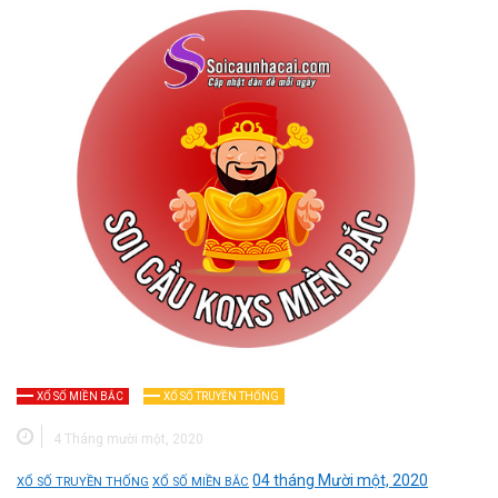
XỔ SỐ MIỀN BẮC
XỔ SỐ TRUYỀN THỐNG
4 Tháng mười một, 2020
04 tháng Mười một, 2020
XỔ SỐ TRUYỀN THỐNG
XỔ SỐ MIỀN BẮC