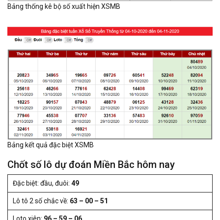
Bảng thống kê bộ số xuất hiện XSMB
Bảng kết quả đặc biệt XSMB
Chốt số lô dự đoán Miền Bắc hôm nay
Đặc biệt: đầu, đuôi:
49
Lô tô 2 số chắc về:
63 – 00 – 51
Loto xiên:
96 – 59 – 06