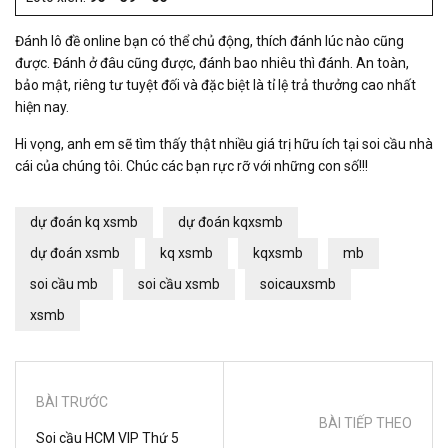
Đánh lô đề online bạn có thể chủ động, thích đánh lúc nào cũng
được. Đánh ở đâu cũng được, đánh bao nhiêu thì đánh. An toàn,
bảo mật, riêng tư tuyệt đối và đặc biệt là tỉ lệ trả thưởng cao nhất
hiện nay.
Hi vọng, anh em sẽ tìm thấy thật nhiều giá trị hữu ích tại soi cầu nhà
cái của chúng tôi. Chúc các bạn rực rỡ với những con số!!!
dự đoán kq xsmb
dự đoán kqxsmb
dự đoán xsmb
kq xsmb
kqxsmb
mb
soi cầu mb
soi cầu xsmb
soicauxsmb
xsmb
BÀI TRƯỚC
BÀI TIẾP THEO
Soi cầu HCM VIP Thứ 5