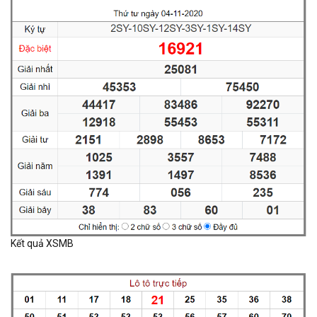
Kết quả XSMB