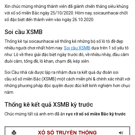
Xin chúc mừng những thành viên đã giành chiến thắng siêu khủng
với xố số miền Bắc ngày 25/10/2020. Hôm nay, soicaunhacai chốt
số đặc biệt đến thành viên vào ngày 26.10.2020.
Soi cầu XSMB
Thống kê tại soicaunhacai sẽ thống kê những bộ số lô tô đề đẹp
nhiều người chơi nhất hôm nay.
Soi cầu XSMB
dựa trên 1 số yếu tô
như: Lô về theo giải đặc biệt ngày trước đó, về nhiều nháy, đầu câm
đuôi câm, tổng đề, lô khan, chạm đề, kép xiên.
Soi Cầu nhà cái được lập ra nhằm đưa ra kết quả dự đoán soi
cầu xổ số miền Bắc (XSMB) một cách miễn phí & chính xác nhất với
những phương pháp độc quyền được đúc kết kinh nghiệm hơn chục
năm.
Thống kê kết quả XSMB kỳ trước
Chúc mừng tất cả anh em đã ăn
rực rỡ xổ số miền Bắc kỳ trước