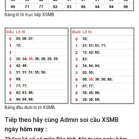
Bảng lô tô trực tiếp XSMB
Bảng đầu đuôi lô tô XSMB
Tiếp theo hãy cùng Admin soi cầu XSMB
ngày
hôm nay :