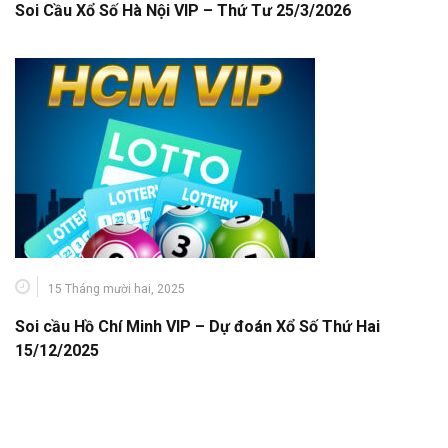
Soi Cầu Xổ Số Hà Nội VIP – Thứ Tư 25/3/2026
15 Tháng mười hai, 2025
Soi cầu Hồ Chí Minh VIP – Dự đoán Xổ Số Thứ Hai
15/12/2025