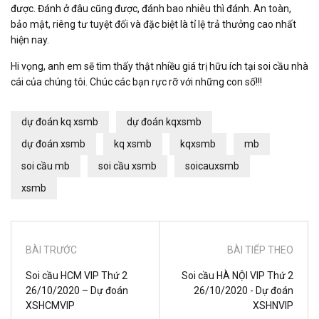
được. Đánh ở đâu cũng được, đánh bao nhiêu thì đánh. An toàn,
bảo mật, riêng tư tuyệt đối và đặc biệt là tỉ lệ trả thưởng cao nhất
hiện nay.
Hi vọng, anh em sẽ tìm thấy thật nhiều giá trị hữu ích tại soi cầu nhà
cái của chúng tôi. Chúc các bạn rực rỡ với những con số!!!
dự đoán kq xsmb
dự đoán kqxsmb
dự đoán xsmb
kq xsmb
kqxsmb
mb
soi cầu mb
soi cầu xsmb
soicauxsmb
xsmb
BÀI TRƯỚC
BÀI TIẾP THEO
Soi cầu HCM VIP Thứ 2
Soi cầu HÀ NỘI VIP Thứ 2
26/10/2020 – Dự đoán
26/10/2020 - Dự đoán
XSHCMVIP
XSHNVIP