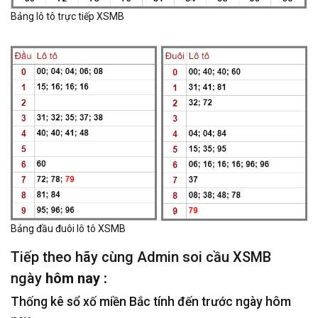
Bảng lô tô trực tiếp XSMB
Bảng đầu đuôi lô tô XSMB
Tiếp theo hãy cùng Admin soi cầu XSMB
ngày
hôm nay :
Thống kê sổ xố miền Bắc tính đến trước ngày hôm