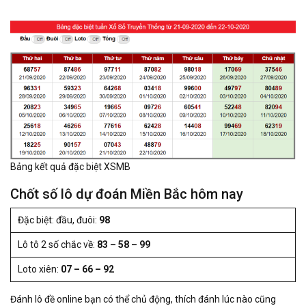
Bảng kết quả đặc biệt XSMB
Chốt số lô dự đoán Miền Bắc hôm nay
Đặc biệt: đầu, đuôi:
98
Lô tô 2 số chắc về:
83 – 58 – 99
Loto xiên:
07 – 66 – 92
Đánh lô đề online bạn có thể chủ động, thích đánh lúc nào cũng