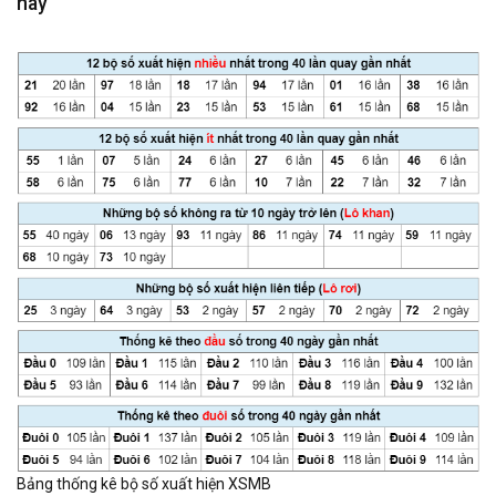
nay
Bảng thống kê bộ số xuất hiện XSMB