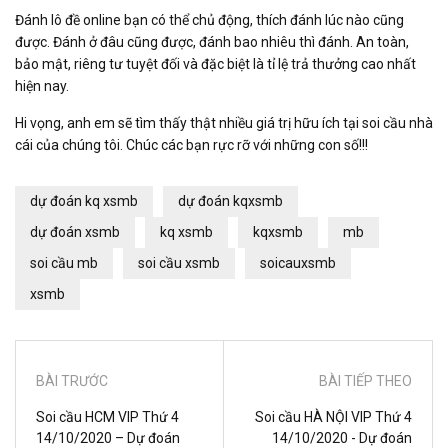
Đánh lô đề online bạn có thể chủ động, thích đánh lúc nào cũng
được. Đánh ở đâu cũng được, đánh bao nhiêu thì đánh. An toàn,
bảo mật, riêng tư tuyệt đối và đặc biệt là tỉ lệ trả thưởng cao nhất
hiện nay.
Hi vọng, anh em sẽ tìm thấy thật nhiều giá trị hữu ích tại soi cầu nhà
cái của chúng tôi. Chúc các bạn rực rỡ với những con số!!!
dự đoán kq xsmb
dự đoán kqxsmb
dự đoán xsmb
kq xsmb
kqxsmb
mb
soi cầu mb
soi cầu xsmb
soicauxsmb
xsmb
BÀI TRƯỚC
BÀI TIẾP THEO
Soi cầu HCM VIP Thứ 4
Soi cầu HÀ NỘI VIP Thứ 4
14/10/2020 – Dự đoán
14/10/2020 - Dự đoán