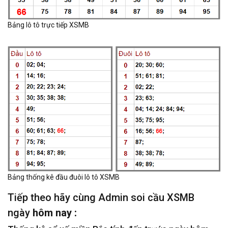
Bảng lô tô trực tiếp XSMB
Bảng thống kê đầu đuôi lô tô XSMB
Tiếp theo hãy cùng Admin soi cầu XSMB
ngày
hôm nay :