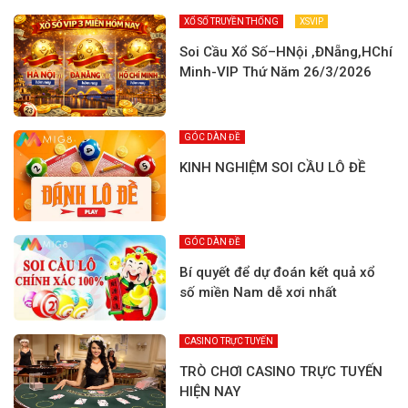
XỔ SỐ TRUYỀN THỐNG
XSVIP
Soi Cầu Xổ Số–HNội ,ĐNẵng,HChí
Minh-VIP Thứ Năm 26/3/2026
GÓC DÀN ĐỀ
KINH NGHIỆM SOI CẦU LÔ ĐỀ
GÓC DÀN ĐỀ
Bí quyết để dự đoán kết quả xổ
số miền Nam dễ xơi nhất
CASINO TRỰC TUYẾN
TRÒ CHƠI CASINO TRỰC TUYẾN
HIỆN NAY