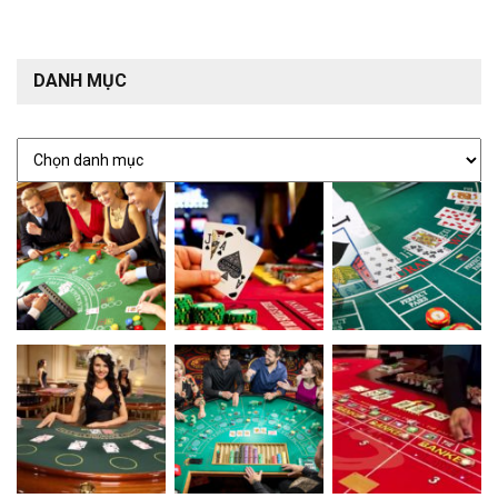
DANH MỤC
Danh
mục