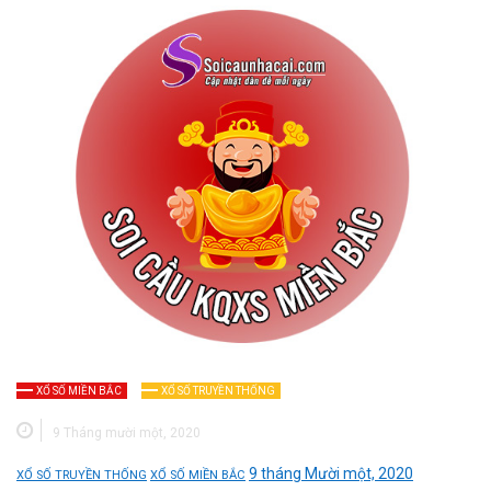
XỔ SỐ MIỀN BẮC
XỔ SỐ TRUYỀN THỐNG
9 Tháng mười một, 2020
9 tháng Mười một, 2020
XỔ SỐ TRUYỀN THỐNG
XỔ SỐ MIỀN BẮC