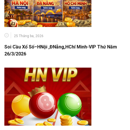
25 Tháng ba, 2026
Soi Cầu Xổ Số–HNội ,ĐNẵng,HChí Minh-VIP Thứ Năm
26/3/2026