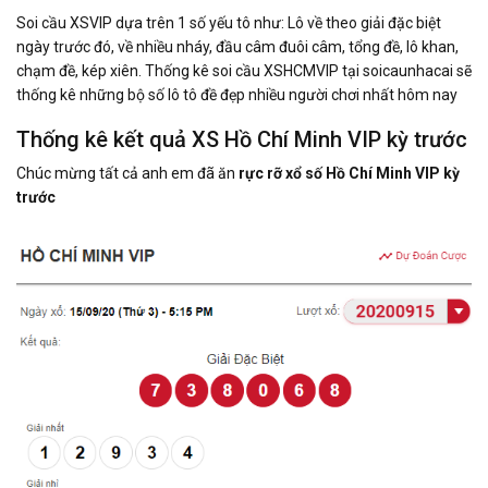
Soi cầu XSVIP dựa trên 1 số yếu tô như: Lô về theo giải đặc biệt
ngày trước đó, về nhiều nháy, đầu câm đuôi câm, tổng đề, lô khan,
chạm đề, kép xiên. Thống kê soi cầu XSHCMVIP tại soicaunhacai sẽ
thống kê những bộ số lô tô đề đẹp nhiều người chơi nhất hôm nay
Thống kê kết quả XS Hồ Chí Minh VIP kỳ trước
Chúc mừng tất cả anh em đã ăn
rực rỡ xổ số Hồ Chí Minh VIP kỳ
trước