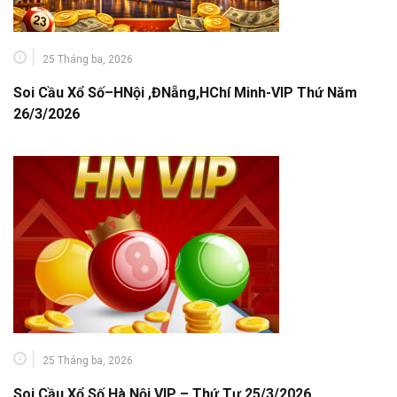
25 Tháng ba, 2026
Soi Cầu Xổ Số–HNội ,ĐNẵng,HChí Minh-VIP Thứ Năm
26/3/2026
25 Tháng ba, 2026
Soi Cầu Xổ Số Hà Nội VIP – Thứ Tư 25/3/2026