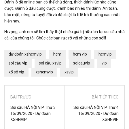
Đánh lô đề online bạn có thể chủ động, thích đánh lúc nào cũng
được. Đánh ở đâu cũng được, đánh bao nhiêu thì đánh. An toàn,
bảo mật, riêng tư tuyệt đối và đặc biệt là tỉ lệ trả thưởng cao nhất
hiện nay.
Hi vọng, anh em sẽ tìm thấy thật nhiều giá trị hữu ích tại soi cầu nhà
cái của chúng tôi. Chúc các bạn rực rỡ với những con số!!!
dự đoán xshcmvip
hcm
hcm vip
hcmvip
soi cầu vip
soi cầu xsvip
soicauvip
vip
xổ số vip
xshcmvip
xsvip
BÀI TRƯỚC
BÀI TIẾP THEO
Soi cầu HÀ NỘI VIP Thứ 3
Soi cầu HÀ NỘI VIP Thứ 4
15/09/2020 - Dự đoán
16/09/2020 - Dự đoán
XSHNVIP
XSHNVIP