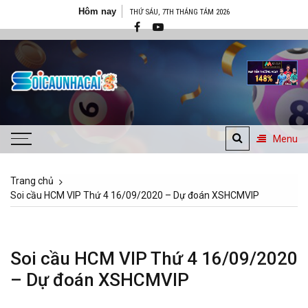
Bỏ
Hôm nay
THỨ SÁU, 7TH THÁNG TÁM 2026
qua
nội
dung
Soi
Cập nhật dàn đề mỗi ngày
Cầu
Nhà
Menu
Cái
Trang chủ
Soi cầu HCM VIP Thứ 4 16/09/2020 – Dự đoán XSHCMVIP
Soi cầu HCM VIP Thứ 4 16/09/2020
– Dự đoán XSHCMVIP