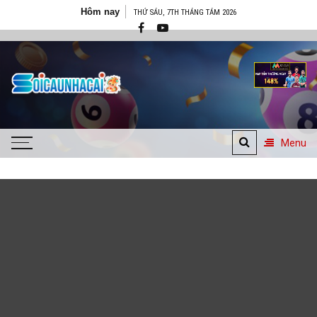
Bỏ
Hôm nay
THỨ SÁU, 7TH THÁNG TÁM 2026
qua
nội
dung
Soi
Cập nhật dàn đề mỗi ngày
Cầu
Nhà
Menu
Cái