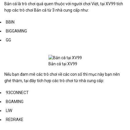
Bắn cá là trò chơi quá quen thuộc với người chơi Việt, tại XV99 tích
hợp các trò chơi Bắn cá từ 3 nhà cung cấp như:
BBIN
BIGGAMING
GG
Bắn cá tại XV99
Nếu bạn đam mê các trò chơi về các con số thì mục này bạn nên
ghé thăm, tại đây tích hợp các trò chơi từ nhà cung cấp:
93CONNECT
BGAMING
LIW
REDRAKE