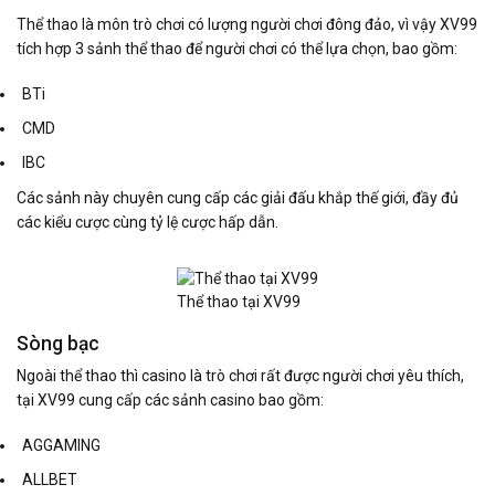
Thể thao là môn trò chơi có lượng người chơi đông đảo, vì vậy XV99
tích hợp 3 sảnh thể thao để người chơi có thể lựa chọn, bao gồm:
BTi
CMD
IBC
Các sảnh này chuyên cung cấp các giải đấu khắp thế giới, đầy đủ
các kiểu cược cùng tỷ lệ cược hấp dẫn.
Thể thao tại XV99
Sòng bạc
Ngoài thể thao thì casino là trò chơi rất được người chơi yêu thích,
tại XV99 cung cấp các sảnh casino bao gồm:
AGGAMING
ALLBET