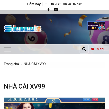
Bỏ
Hôm nay
THỨ NĂM, 6TH THÁNG TÁM 2026
qua
nội
dung
Soi
Cập nhật dàn đề mỗi ngày
Cầu
Nhà
Menu
Cái
Trang chủ
NHÀ CÁI XV99
NHÀ CÁI XV99