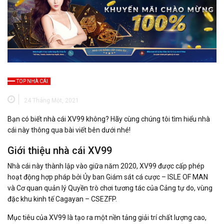
TOP NHÀ CÁI
24 Tháng Một, 2021
Bạn có biết nhà cái XV99 không? Hãy cùng chúng tôi tìm hiểu nhà
cái này thông qua bài viết bên dưới nhé!
Giới thiệu nhà cái XV99
Nhà cái này thành lập vào giữa năm 2020, XV99 được cấp phép
hoạt động hợp pháp bởi Ủy ban Giám sát cá cược – ISLE OF MAN
và Cơ quan quản lý Quyền trò chơi tương tác của Cảng tự do, vùng
đặc khu kinh tế Cagayan – CSEZFP.
Mục tiêu của XV99 là tạo ra một nền tảng giải trí chất lượng cao,