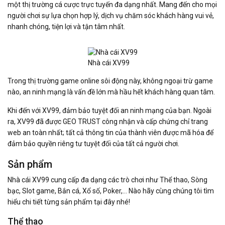
một thị trường cá cược trực tuyến đa dạng nhất. Mang đến cho mọi
người chơi sự lựa chọn hợp lý, dịch vụ chăm sóc khách hàng vui vẻ,
nhanh chóng, tiện lợi và tận tâm nhất.
Nhà cái XV99
Trong thị trường game online sôi động này, không ngoại trừ game
nào, an ninh mạng là vấn đề lớn mà hầu hết khách hàng quan tâm.
Khi đến với XV99, đảm bảo tuyệt đối an ninh mạng của bạn. Ngoài
ra, XV99 đã được GEO TRUST công nhận và cấp chứng chỉ trang
web an toàn nhất; tất cả thông tin của thành viên được mã hóa để
đảm bảo quyền riêng tư tuyệt đối của tất cả người chơi.
Sản phẩm
Nhà cái XV99 cung cấp đa dạng các trò chơi như Thể thao, Sòng
bạc, Slot game, Bắn cá, Xổ số, Poker,… Nào hãy cùng chúng tôi tìm
hiểu chi tiết từng sản phẩm tại đây nhé!
Thể thao