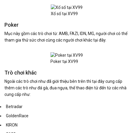
Xổ số tại XV99
Poker
Mục này gồm các trò chơi từ: AMB, FAZI, IDN, MG, người chơi có thể
tham gia thử sức chơi cùng các người chơi khác tại đây.
Poker tại XV99
Trò chơi khác
Ngoài các trò chơi như đã giới thiệu bên trên thì tại đây cung cấp
thêm các trò như đá gà, đua ngựa, thể thao điện tử đến từ các nhà
cung cấp như:
Betradar
GoldenRace
KIRON