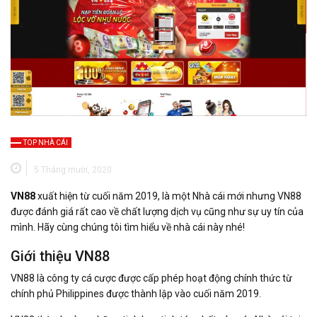
TOP NHÀ CÁI
5 Tháng mười, 2020
VN88
xuất hiện từ cuối năm 2019, là một Nhà cái mới nhưng VN88
được đánh giá rất cao về chất lượng dịch vụ cũng như sự uy tín của
mình. Hãy cùng chúng tôi tìm hiểu về nhà cái này nhé!
Giới thiệu VN88
VN88 là công ty cá cược được cấp phép hoạt động chính thức từ
chính phủ Philippines được thành lập vào cuối năm 2019.