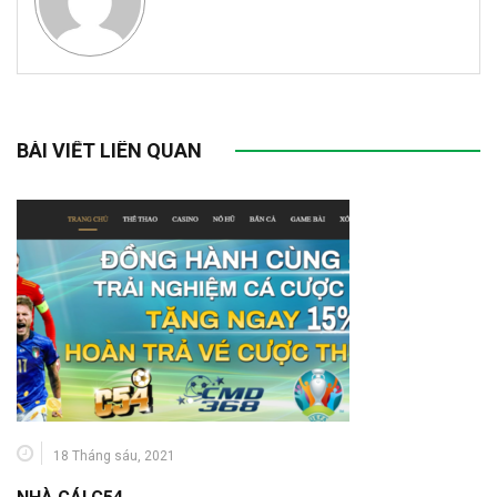
BÀI VIẾT LIÊN QUAN
18 Tháng sáu, 2021