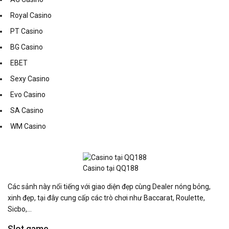
Royal Casino
PT Casino
BG Casino
EBET
Sexy Casino
Evo Casino
SA Casino
WM Casino
Casino tại QQ188
Các sảnh này nổi tiếng với giao diện đẹp cùng Dealer nóng bỏng,
xinh đẹp, tại đây cung cấp các trò chơi như Baccarat, Roulette,
Sicbo,…