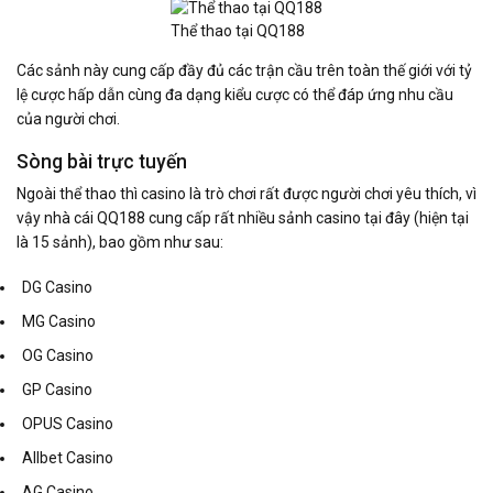
Thể thao tại QQ188
Các sảnh này cung cấp đầy đủ các trận cầu trên toàn thế giới với tỷ
lệ cược hấp dẫn cùng đa dạng kiểu cược có thể đáp ứng nhu cầu
của người chơi.
Sòng bài trực tuyến
Ngoài thể thao thì casino là trò chơi rất được người chơi yêu thích, vì
vậy nhà cái QQ188 cung cấp rất nhiều sảnh casino tại đây (hiện tại
là 15 sảnh), bao gồm như sau:
DG Casino
MG Casino
OG Casino
GP Casino
OPUS Casino
Allbet Casino
AG Casino