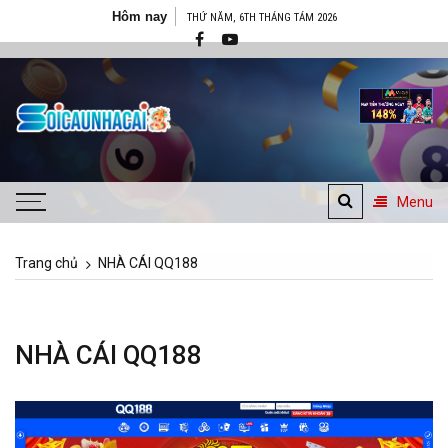
Bỏ
Hôm nay
THỨ NĂM, 6TH THÁNG TÁM 2026
qua
nội
dung
Soi
Cập nhật dàn đề mỗi ngày
Cầu
Nhà
Menu
Cái
Trang chủ
NHÀ CÁI QQ188
NHÀ CÁI QQ188