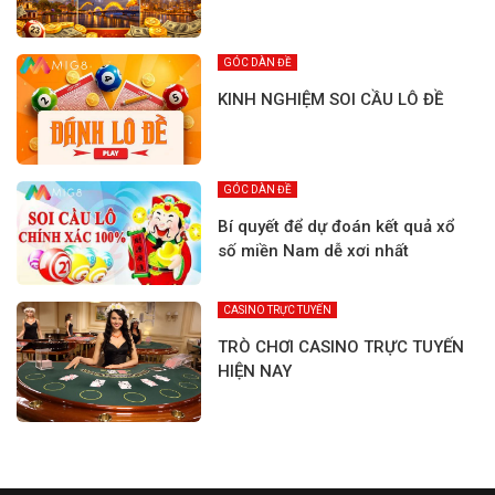
GÓC DÀN ĐỀ
KINH NGHIỆM SOI CẦU LÔ ĐỀ
GÓC DÀN ĐỀ
Bí quyết để dự đoán kết quả xổ
số miền Nam dễ xơi nhất
CASINO TRỰC TUYẾN
TRÒ CHƠI CASINO TRỰC TUYẾN
HIỆN NAY