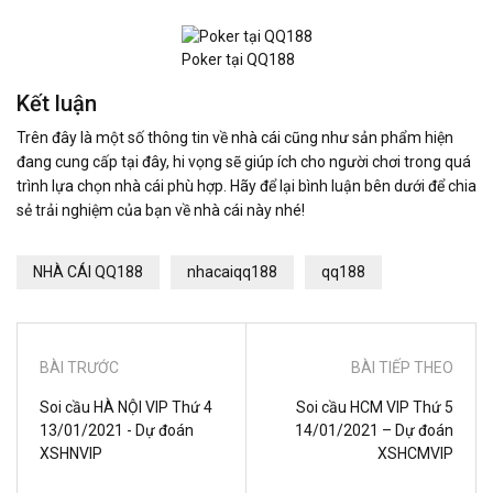
Poker tại QQ188
Kết luận
Trên đây là một số thông tin về nhà cái cũng như sản phẩm hiện
đang cung cấp tại đây, hi vọng sẽ giúp ích cho người chơi trong quá
trình lựa chọn nhà cái phù hợp. Hãy để lại bình luận bên dưới để chia
sẻ trải nghiệm của bạn về nhà cái này nhé!
NHÀ CÁI QQ188
nhacaiqq188
qq188
BÀI TRƯỚC
BÀI TIẾP THEO
Soi cầu HÀ NỘI VIP Thứ 4
Soi cầu HCM VIP Thứ 5
13/01/2021 - Dự đoán
14/01/2021 – Dự đoán
XSHNVIP
XSHCMVIP