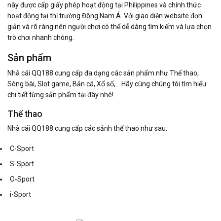
này được cấp giấy phép hoạt động tại Philippines và chính thức
hoạt động tại thị trường Đông Nam Á. Với giao diện website đơn
giản và rõ ràng nên người chơi có thể dễ dàng tìm kiếm và lựa chọn
trò chơi nhanh chóng.
Sản phẩm
Nhà cái QQ188 cung cấp đa dạng các sản phẩm như Thể thao,
Sòng bài, Slot game, Bắn cá, Xổ số,… Hãy cùng chúng tôi tìm hiểu
chi tiết từng sản phẩm tại đây nhé!
Thể thao
Nhà cái QQ188 cung cấp các sảnh thể thao như sau:
C-Sport
S-Sport
O-Sport
i-Sport