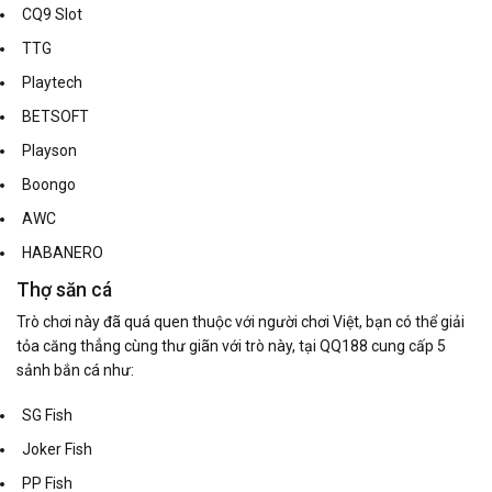
CQ9 Slot
TTG
Playtech
BETSOFT
Playson
Boongo
AWC
HABANERO
Thợ săn cá
Trò chơi này đã quá quen thuộc với người chơi Việt, bạn có thể giải
tỏa căng thẳng cùng thư giãn với trò này, tại QQ188 cung cấp 5
sảnh bắn cá như:
SG Fish
Joker Fish
PP Fish