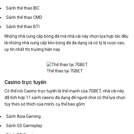
Sảnh thể thao IBC
Sảnh thể thao CMD
Sảnh thể thao BTI
Những nhà cung cấp bóng đá mà nhà cái này chọn lựa hợp tác đều
là những nhà cung cấp kèo bóng đá đa dạng và có tỷ lệ cược cao,
uy tín nhất thị trường hiện nay.
Thể thao tại 7GBET
Casino trực tuyến
Có thể nói Casino trực tuyến là thế mạnh của 7GBET, nhà cái này
đã tích hợp 11 sảnh casino đa dạng để người chơi có thể lựa chọn
tùy theo sở thích của mình, cụ thể bao gồm:
Sảnh Asia Gaming
Sảnh GS Gameplay