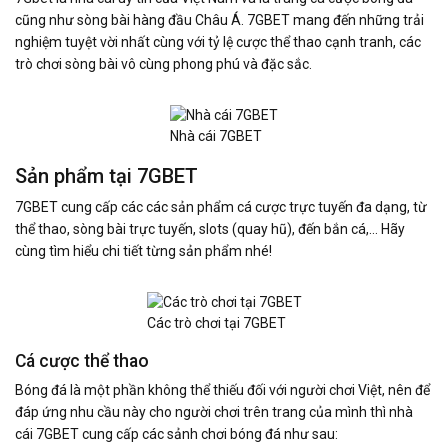
cũng như sòng bài hàng đầu Châu Á. 7GBET mang đến những trải
nghiệm tuyệt vời nhất cùng với tỷ lệ cược thể thao cạnh tranh, các
trò chơi sòng bài vô cùng phong phú và đặc sắc.
Nhà cái 7GBET
Sản phẩm tại 7GBET
7GBET cung cấp các các sản phẩm cá cược trực tuyến đa dạng, từ
thể thao, sòng bài trực tuyến, slots (quay hũ), đến bắn cá,… Hãy
cùng tìm hiểu chi tiết từng sản phẩm nhé!
Các trò chơi tại 7GBET
Cá cược thể thao
Bóng đá là một phần không thể thiếu đối với người chơi Việt, nên để
đáp ứng nhu cầu này cho người chơi trên trang của mình thì nhà
cái 7GBET cung cấp các sảnh chơi bóng đá như sau: