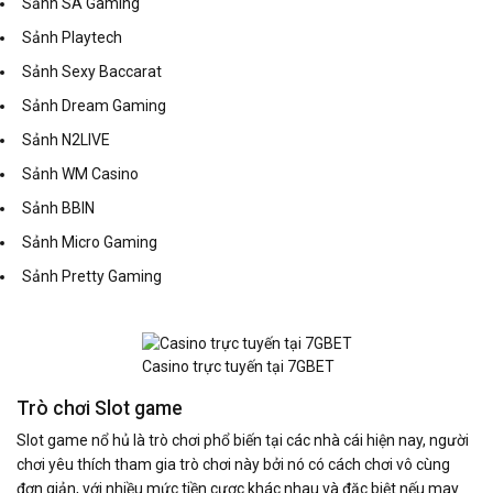
Sảnh SA Gaming
Sảnh Playtech
Sảnh Sexy Baccarat
Sảnh Dream Gaming
Sảnh N2LIVE
Sảnh WM Casino
Sảnh BBIN
Sảnh Micro Gaming
Sảnh Pretty Gaming
Casino trực tuyến tại 7GBET
Trò chơi Slot game
Slot game nổ hủ là trò chơi phổ biến tại các nhà cái hiện nay, người
chơi yêu thích tham gia trò chơi này bởi nó có cách chơi vô cùng
đơn giản, với nhiều mức tiền cược khác nhau và đặc biệt nếu may