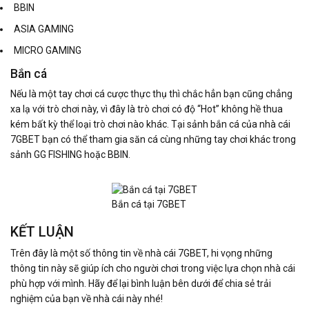
BBIN
ASIA GAMING
MICRO GAMING
Bắn cá
Nếu là một tay chơi cá cược thực thụ thì chắc hẳn bạn cũng chẳng
xa lạ với trò chơi này, vì đây là trò chơi có độ “Hot” không hề thua
kém bất kỳ thể loại trò chơi nào khác. Tại sảnh bắn cá của nhà cái
7GBET bạn có thể tham gia săn cá cùng những tay chơi khác trong
sảnh GG FISHING hoặc BBIN.
Bắn cá tại 7GBET
KẾT LUẬN
Trên đây là một số thông tin về nhà cái 7GBET, hi vọng những
thông tin này sẽ giúp ích cho người chơi trong việc lựa chọn nhà cái
phù hợp với mình. Hãy để lại bình luận bên dưới để chia sẻ trải
nghiệm của bạn về nhà cái này nhé!