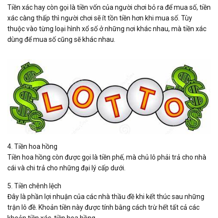
Tiền xác hay còn gọi là tiền vốn của người chơi bỏ ra để mua số, tiền
xác càng thấp thì người chơi sẽ ít tồn tiền hơn khi mua số. Tùy
thuộc vào từng loại hình xổ số ở những nơi khác nhau, mà tiền xác
dùng để mua số cũng sẽ khác nhau.
4. Tiền hoa hồng
Tiền hoa hồng còn được gọi là tiền phế, mà chủ lô phải trả cho nhà
cái và chi trả cho những đại lý cấp dưới.
5. Tiền chênh lệch
Đây là phần lợi nhuận của các nhà thầu đề khi kết thúc sau những
trận lô đề. Khoản tiền này được tính bằng cách trừ hết tất cả các