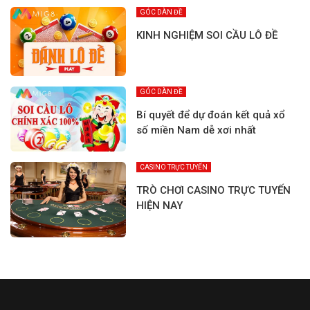
GÓC DÀN ĐỀ
KINH NGHIỆM SOI CẦU LÔ ĐỀ
GÓC DÀN ĐỀ
Bí quyết để dự đoán kết quả xổ
số miền Nam dễ xơi nhất
CASINO TRỰC TUYẾN
TRÒ CHƠI CASINO TRỰC TUYẾN
HIỆN NAY