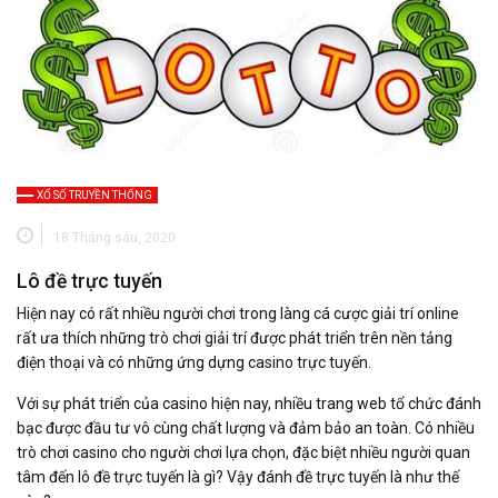
XỔ SỐ TRUYỀN THỐNG
18 Tháng sáu, 2020
Lô đề trực tuyến
Hiện nay có rất nhiều người chơi trong làng cá cược giải trí online
rất ưa thích những trò chơi giải trí được phát triển trên nền tảng
điện thoại và có những ứng dựng casino trực tuyến.
Với sự phát triển của casino hiện nay, nhiều trang web tổ chức đánh
bạc được đầu tư vô cùng chất lượng và đảm bảo an toàn. Có nhiều
trò chơi casino cho người chơi lựa chọn, đặc biệt nhiều người quan
tâm đến lô đề trực tuyến là gì? Vậy đánh đề trực tuyến là như thế