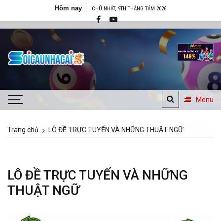
Bỏ
Hôm nay
CHỦ NHẬT, 9TH THÁNG TÁM 2026
qua
nội
dung
Soi
Cập nhật dàn đề mỗi ngày
Cầu
Nhà
Menu
Cái
Trang chủ
LÔ ĐỀ TRỰC TUYẾN VÀ NHỮNG THUẬT NGỮ
LÔ ĐỀ TRỰC TUYẾN VÀ NHỮNG
THUẬT NGỮ