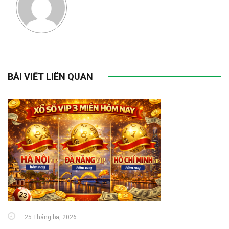
BÀI VIẾT LIÊN QUAN
25 Tháng ba, 2026