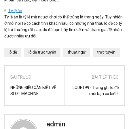
khoản tiền xác, tiền hoa hồng…
6.
Tỷ lệ ăn
Tỷ lệ ăn là tỷ lệ mà người chơi có thể trúng lô trong ngày. Tuy nhiên,
ở mỗi nơi sẽ có cách tính khác nhau, có những nhà thầu lô đề có tỷ
lệ trả thưởng rất cao, do đó bạn hãy tìm kiếm và tham gia để nhận
được nhiều ưu đãi.
lô đề
lô đề trực tuyến
thuật ngữ
trực tuyến
BÀI TRƯỚC
BÀI TIẾP THEO
NHỮNG ĐIỀU CẦN BIẾT VỀ
LODE199 - Trang ghi lô đề
SLOT MACHINE
mới bạn có biết?
admin