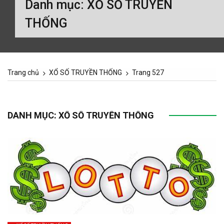
Danh mục:
XỔ SỐ TRUYỀN
THỐNG
Trang chủ
XỔ SỐ TRUYỀN THỐNG
Trang 527
DANH MỤC:
XỔ SỐ TRUYỀN THỐNG