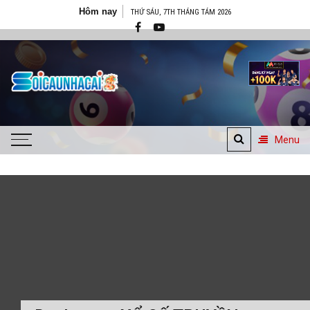
Bỏ
Hôm nay
THỨ SÁU, 7TH THÁNG TÁM 2026
qua
nội
dung
Soi
Cập nhật dàn đề mỗi ngày
Cầu
Nhà
Menu
Cái