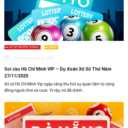
XỔ SỐ TRUYỀN THỐNG
XSVIP
27 Tháng mười một, 2025
Soi cầu Hồ Chí Minh VIP – Dự đoán Xổ Số Thứ Năm
27/11/2025
Xổ số Hồ Chí Minh Vip ngày càng thu hút sự quan tâm từ cộng
đồng người chơi cá cược. Vì vậy, nó đã chính…