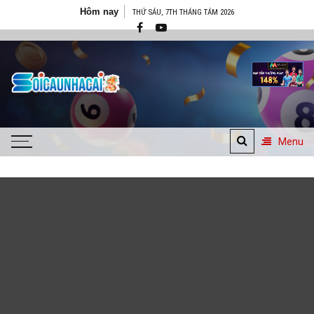
Bỏ
Hôm nay
THỨ SÁU, 7TH THÁNG TÁM 2026
qua
nội
dung
Soi
Cập nhật dàn đề mỗi ngày
Cầu
Nhà
Menu
Cái