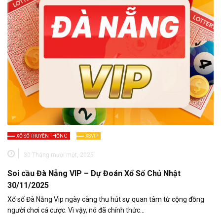
XỔ SỐ TRUYỀN THỐNG
XSVIP
30 Tháng mười một, 2025
Soi cầu Đà Nẵng VIP – Dự Đoán Xổ Số Chủ Nhật
30/11/2025
Xổ số Đà Nẵng Vip ngày càng thu hút sự quan tâm từ cộng đồng
người chơi cá cược. Vì vậy, nó đã chính thức…